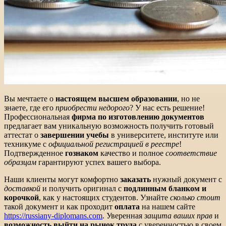
Вы мечтаете о
настоящем высшем образовании
, но не
знаете, где его
приобрести недорого
? У нас есть решение!
Профессиональная
фирма по изготовлению документов
предлагает вам уникальную возможность получить готовый
аттестат о
завершении учебы
в университете, институте или
техникуме с
официальной регистрацией в реестре
!
Подтвержденное
гознаком
качество и полное
соответствие
образцам
гарантируют успех вашего выбора.
Наши клиенты могут комфортно
заказать
нужный документ с
доставкой
и получить оригинал с
подлинным бланком и
корочкой
, как у настоящих студентов. Узнайте
сколько стоит
такой документ и как проходит
оплата
на нашем сайте
https://russiany-diplomans.com
. Уверенная
защита ваших прав
и
возможность выйти на рынок труда
с уверенностью в своем