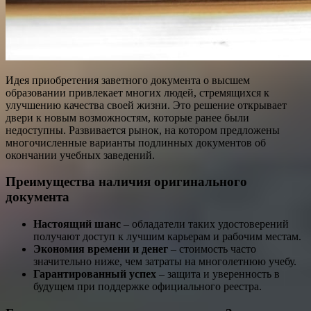
Идея приобретения заветного документа о высшем
образовании привлекает многих людей, стремящихся к
улучшению качества своей жизни. Это решение открывает
двери к новым возможностям, которые ранее были
недоступны. Развивается рынок, на котором предложены
многочисленные варианты подлинных документов об
окончании учебных заведений.
Преимущества наличия оригинального
документа
Настоящий шанс
– обладатели таких удостоверений
получают доступ к лучшим карьерам и рабочим местам.
Экономия времени и денег
– стоимость часто
значительно ниже, чем затраты на многолетнюю учебу.
Гарантированный успех
– защита и уверенность в
будущем при поддержке официального реестра.