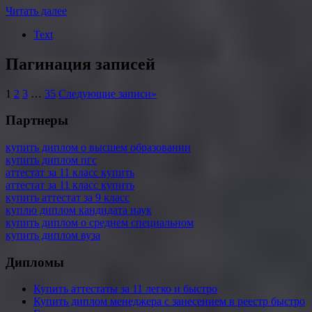
Читать далее
Text
Пагинация записей
1
2
3
…
35
Следующие записи
»
Партнеры
купить диплом о высшем образовании
купить диплом пгс
аттестат за 11 класс купить
аттестат за 11 класс купить
купить аттестат за 9 класс
куплю диплом кандидата наук
купить диплом о среднем специальном
купить диплом вуза
Дипломы
Купить аттестаты за 11 легко и быстро
Купить диплом менеджера с занесением в реестр быстро