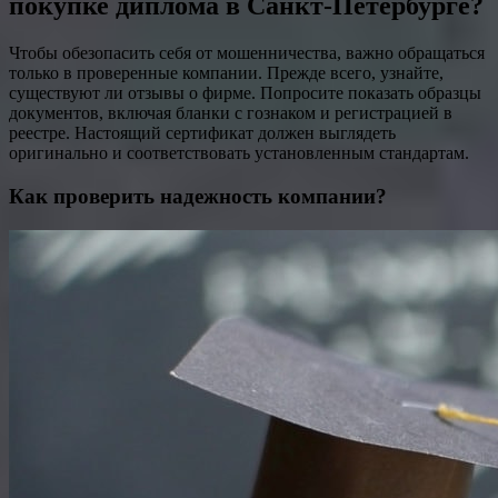
покупке диплома в Санкт-Петербурге?
Чтобы обезопасить себя от мошенничества, важно обращаться
только в проверенные компании. Прежде всего, узнайте,
существуют ли отзывы о фирме. Попросите показать образцы
документов, включая бланки с гознаком и регистрацией в
реестре. Настоящий сертификат должен выглядеть
оригинально и соответствовать установленным стандартам.
Как проверить надежность компании?