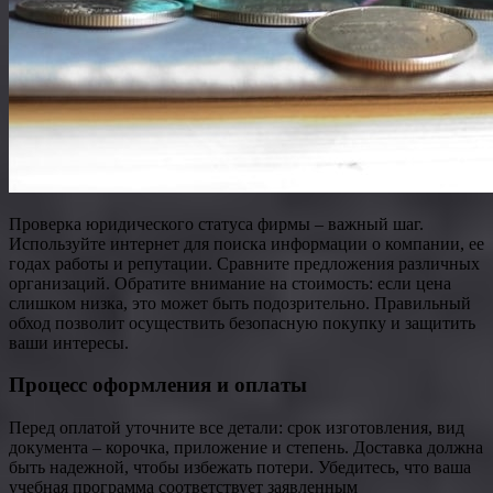
Проверка юридического статуса фирмы – важный шаг.
Используйте интернет для поиска информации о компании, ее
годах работы и репутации. Сравните предложения различных
организаций. Обратите внимание на стоимость: если цена
слишком низка, это может быть подозрительно. Правильный
обход позволит осуществить безопасную покупку и защитить
ваши интересы.
Процесс оформления и оплаты
Перед оплатой уточните все детали: срок изготовления, вид
документа – корочка, приложение и степень. Доставка должна
быть надежной, чтобы избежать потери. Убедитесь, что ваша
учебная программа соответствует заявленным