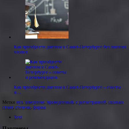
Как приобрести диплом в Санкт-Петербурге без лишних
хлопот
Как приобрести диплом в Санкт-Петербурге – советы
и…
Метки
вуз
,
заведение
,
проведенный
,
с регистрацией
,
сколько
стоит
,
степень
,
фирма
Text
Партнеры