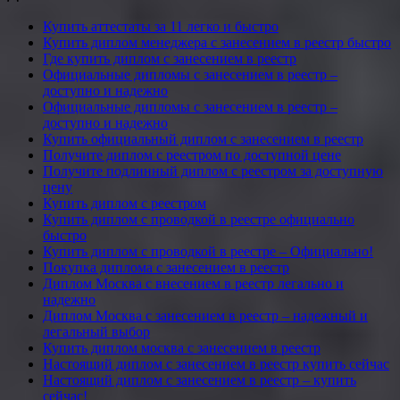
Купить аттестаты за 11 легко и быстро
Купить диплом менеджера с занесением в реестр быстро
Где купить диплом с занесением в реестр
Официальные дипломы с занесением в реестр –
доступно и надежно
Официальные дипломы с занесением в реестр –
доступно и надежно
Купить официальный диплом с занесением в реестр
Получите диплом с реестром по доступной цене
Получите подлинный диплом с реестром за доступную
цену
Купить диплом с реестром
Купить диплом с проводкой в реестре официально
быстро
Купить диплом с проводкой в реестре – Официально!
Покупка диплома с занесением в реестр
Диплом Москва с внесением в реестр легально и
надежно
Диплом Москва с занесением в реестр – надежный и
легальный выбор
Купить диплом москва с занесением в реестр
Настоящий диплом с занесением в реестр купить сейчас
Настоящий диплом с занесением в реестр – купить
сейчас!