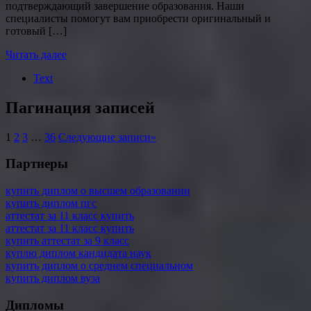
подтверждающий завершение образования. Наши
специалисты помогут вам приобрести оригинальный и
готовый […]
Читать далее
Text
Пагинация записей
1
2
3
…
36
Следующие записи
»
Партнеры
купить диплом о высшем образовании
купить диплом пгс
аттестат за 11 класс купить
аттестат за 11 класс купить
купить аттестат за 9 класс
куплю диплом кандидата наук
купить диплом о среднем специальном
купить диплом вуза
Дипломы