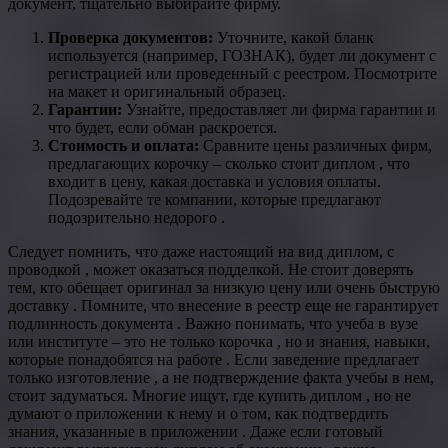
документ, тщательно выбирайте фирму.
Проверка документов:
Уточните, какой бланк
используется (например, ГОЗНАК), будет ли документ с
регистрацией или проведенный с реестром. Посмотрите
на макет и оригинальный образец.
Гарантии:
Узнайте, предоставляет ли фирма гарантии и
что будет, если обман раскроется.
Стоимость и оплата:
Сравните цены различных фирм,
предлагающих корочку – сколько стоит диплом , что
входит в цену, какая доставка и условия оплаты.
Подозревайте те компании, которые предлагают
подозрительно недорого .
Следует помнить, что даже настоящий на вид диплом, с
проводкой , может оказаться подделкой. Не стоит доверять
тем, кто обещает оригинал за низкую цену или очень быструю
доставку . Помните, что внесение в реестр еще не гарантирует
подлинность документа . Важно понимать, что учеба в вузе
или институте – это не только корочка , но и знания, навыки,
которые понадобятся на работе . Если заведение предлагает
только изготовление , а не подтверждение факта учебы в нем,
стоит задуматься. Многие ищут, где купить диплом , но не
думают о приложении к нему и о том, как подтвердить
знания, указанные в приложении . Даже если готовый