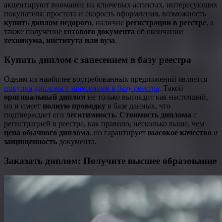
акцентируют внимание на ключевых аспектах, интересующих
покупателя: простота и скорость оформления, возможность
купить диплом недорого
, наличие
регистрации в реестре
, а
также получение
готового документа
об окончании
техникума, института или вуза
.
Купить диплом с занесением в базу реестра
Одним из наиболее востребованных предложений является
покупка диплома с занесением в базу реестра
. Такой
оригинальный диплом
не только выглядит как настоящий,
но и имеет
полную проводку
в базе данных, что
подтверждает его
легитимность
.
Стоимость диплома
с
регистрацией в реестре, как правило, несколько выше, чем
цена обычного диплома
, но гарантирует
высокое качество
и
защищенность
документа.
Заказать диплом: Получите высшее образование