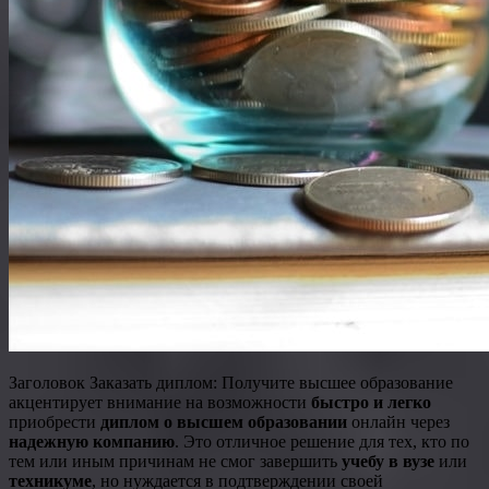
Заголовок Заказать диплом: Получите высшее образование
акцентирует внимание на возможности
быстро и легко
приобрести
диплом о высшем образовании
онлайн через
надежную компанию
. Это отличное решение для тех, кто по
тем или иным причинам не смог завершить
учебу в вузе
или
техникуме
, но нуждается в подтверждении своей