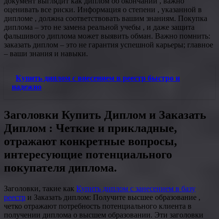
документ выглядит как диплом об окончании , важно
оценивать все риски. Информация о степени , указанной в
дипломе , должна соответствовать вашим знаниям. Покупка
диплома – это не замена реальной учебы , и даже защита
фальшивого диплома может выявить обман. Важно помнить:
заказать диплом – это не гарантия успешной карьеры; главное
– ваши знания и навыки.
Купить диплом с внесением в реестр быстро и
надежно
Заголовки Купить Диплом и Заказать
Диплом : Четкие и прикладные,
отражают конкретные вопросы,
интересующие потенциального
покупателя диплома.
Заголовки, такие как
Купить диплом с занесением в базу
реестр
и Заказать диплом: Получите высшее образование ,
четко отражают потребность потенциального клиента в
получении диплома о высшем образовании. Эти заголовки