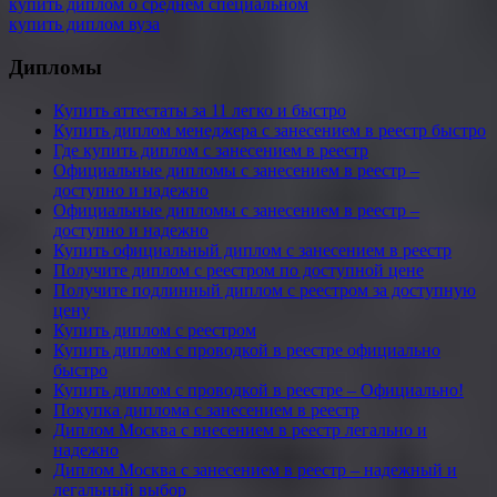
купить диплом о среднем специальном
купить диплом вуза
Дипломы
Купить аттестаты за 11 легко и быстро
Купить диплом менеджера с занесением в реестр быстро
Где купить диплом с занесением в реестр
Официальные дипломы с занесением в реестр –
доступно и надежно
Официальные дипломы с занесением в реестр –
доступно и надежно
Купить официальный диплом с занесением в реестр
Получите диплом с реестром по доступной цене
Получите подлинный диплом с реестром за доступную
цену
Купить диплом с реестром
Купить диплом с проводкой в реестре официально
быстро
Купить диплом с проводкой в реестре – Официально!
Покупка диплома с занесением в реестр
Диплом Москва с внесением в реестр легально и
надежно
Диплом Москва с занесением в реестр – надежный и
легальный выбор