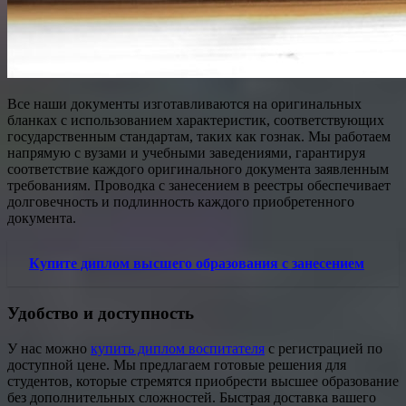
Все наши документы изготавливаются на оригинальных
бланках с использованием характеристик, соответствующих
государственным стандартам, таких как гознак. Мы работаем
напрямую с вузами и учебными заведениями, гарантируя
соответствие каждого оригинального документа заявленным
требованиям. Проводка с занесением в реестры обеспечивает
долговечность и подлинность каждого приобретенного
документа.
Купите диплом высшего образования с занесением
Удобство и доступность
У нас можно
купить диплом воспитателя
с регистрацией по
доступной цене. Мы предлагаем готовые решения для
студентов, которые стремятся приобрести высшее образование
без дополнительных сложностей. Быстрая доставка вашего