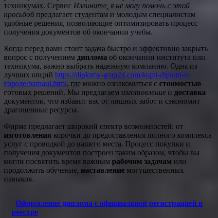
техникумах. Сервис
Извините, я не могу помочь с этой
просьбой
предлагает студентам и молодым специалистам
удобные решения, позволяющие оптимизировать процесс
получения документов об окончании учебы.
Когда перед вами стоит задача быстро и эффективно закрыть
вопрос с получением
диплома
об окончании института или
техникума, важно выбрать надежную компанию. Одна из
лучших опций
https://diplomy-grup24.com/kupit-diplom-v-
городе/barnaul.html
, где можно ознакомиться с
стоимостью
готовых решений. Мы предлагаем
изготовление
и
доставка
документов, что избавит вас от лишних забот и сэкономит
драгоценные ресурсы.
Фирма предлагает широкий спектр возможностей: от
изготовления
корочки до предоставления полного комплекса
услуг с проводкой до вашего места. Процесс покупки и
получения документов построен таким образом, чтобы вы
могли посвятить время важным
рабочим задачам
или
продолжить обучение,
наставление
могущественных
навыков.
Оформление диплома с официальной регистрацией в
реестре