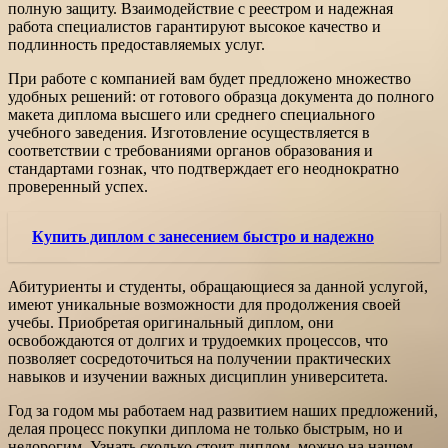
полную защиту. Взаимодействие с реестром и надежная
работа специалистов гарантируют высокое качество и
подлинность предоставляемых услуг.
При работе с компанией вам будет предложено множество
удобных решений: от готового образца документа до полного
макета диплома высшего или среднего специального
учебного заведения. Изготовление осуществляется в
соответствии с требованиями органов образования и
стандартами гознак, что подтверждает его неоднократно
проверенный успех.
Купить диплом с занесением быстро и надежно
Абитуриенты и студенты, обращающиеся за данной услугой,
имеют уникальные возможности для продолжения своей
учебы. Приобретая оригинальный диплом, они
освобождаются от долгих и трудоемких процессов, что
позволяет сосредоточиться на получении практических
навыков и изучении важных дисциплин университета.
Год за годом мы работаем над развитием наших предложений,
делая процесс покупки диплома не только быстрым, но и
недорогим. Узнать сколько стоит диплом, можно на нашем