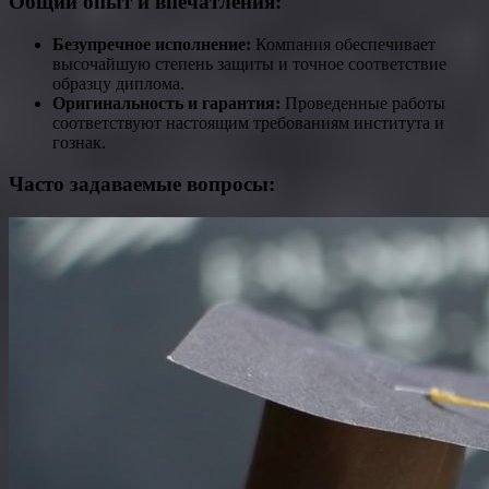
Общий опыт и впечатления:
Безупречное исполнение:
Компания обеспечивает
высочайшую степень защиты и точное соответствие
образцу диплома.
Оригинальность и гарантия:
Проведенные работы
соответствуют настоящим требованиям института и
гознак.
Часто задаваемые вопросы: