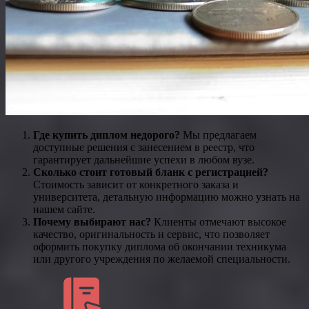
Где купить диплом недорого?
Мы предлагаем
доступные решения с занесением в реестр, что
гарантирует дальнейшие успехи в любом вузе.
Сколько стоит готовый бланк с регистрацией?
Стоимость зависит от конкретного заказа и
университета, детальную информацию можно узнать на
нашем сайте.
Почему выбирают нас?
Клиенты отмечают высокое
качество, оригинальность и сервис, что позволяет
оформить покупку диплома об окончании техникума
или другого учреждения по желаемой специальности.