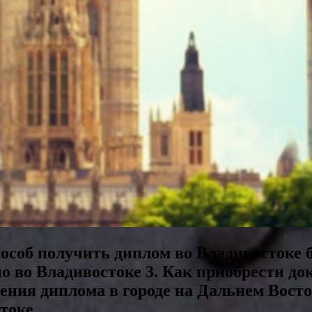
пособ получить диплом во Владивостоке 
о во Владивостоке 3. Как приобрести до
чения диплома в городе на Дальнем Вост
стоке