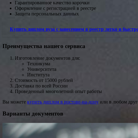
Гарантированное качество корочки
Оформление с регистрацией в реестре
Защита персональных данных
Купить диплом вуза с занесением в реестр легко и быстр
Преимущества нашего сервиса
Изготовление документов для:
Техникума
Университета
Института
Стоимость от 15000 рублей
Доставка по всей России
Проведенный многолетний опыт работы
Вы можете
купить диплом в ростове-на-дону
или в любом друго
Варианты документов