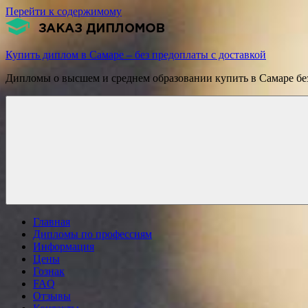
Перейти к содержимому
Купить диплом в Самаре – без предоплаты с доставкой
Дипломы о высшем и среднем образовании купить в Самаре без
Главная
Дипломы по профессиям
Информация
Цены
Гознак
FAQ
Отзывы