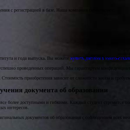
ния с регистрацией в базе. Наша компания гарантирует:
титута и года выпуска. Вы можете
купить диплом в южно-сахал
спешно проведенных операций. Мы гарантируем конфиденциальн
. Стоимость приобретения зависит от сложности заказа и требуе
учения документа об образовании
 все более доступными и гибкими. Каждый студент стремится п
ых интересов.
игинальных документов об образовании с соблюдением всех не