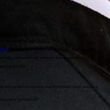
инске
или в других городах недорого, без лишних затрат.
ость и максимальное качество макета документа.
мых параметров.
олучить профессиональное подтверждение своих знаний и
обходимых требований: