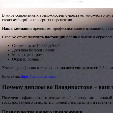
В мире современных возможностей существует множество путе
своих амбиций и карьерных перспектив.
Наша компания
предлагает профессиональное
изготовление 
Сколько стоит получить
настоящий бланк
о высшем образован
Стоимость от 15000 рублей
Доставка по всей России
Макет с реестром
Образец гознак
Хотите
приобрести корочку
престижного
университета
? Звони
Контакты:
https://radiplomy.com/
Почему диплом во Владивостоке – ваш
Получение официального документа об образовании – важный 
государственного стандарта с полной легализацией и гарантией
Преимущества нашего предложения