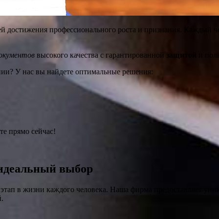
й достижения профессионального роста и признания. Каждый че
документов
высокого качества с гарантированной
защитой
и пол
ии? У нас вы найдете оптимальные решения:
те прямо сейчас!
 идеальный выбор
этап в жизни каждого человека. Наша фирма предоставляет уни
.