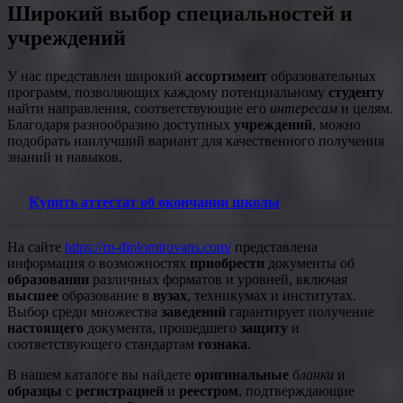
Широкий выбор специальностей и
учреждений
У нас представлен широкий
ассортимент
образовательных
программ, позволяющих каждому потенциальному
студенту
найти направления, соответствующие его
интересам
и целям.
Благодаря разнообразию доступных
учреждений
, можно
подобрать наилучший вариант для качественного получения
знаний и навыков.
Купить аттестат об окончании школы
На сайте
https://ru-diplomirovans.com/
представлена
информация о возможностях
приобрести
документы об
образовании
различных форматов и уровней, включая
высшее
образование в
вузах
, техникумах и институтах.
Выбор среди множества
заведений
гарантирует получение
настоящего
документа, прошедшего
защиту
и
соответствующего стандартам
гознака
.
В нашем каталоге вы найдете
оригинальные
бланки
и
образцы
с
регистрацией
и
реестром
, подтверждающие