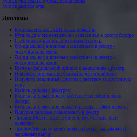
купить диплом о среднем специальном
купить диплом вуза
Дипломы
Купить аттестаты за 11 легко и быстро
Купить диплом менеджера с занесением в реестр быстро
Где купить диплом с занесением в реестр
Официальные дипломы с занесением в реестр –
доступно и надежно
Официальные дипломы с занесением в реестр –
доступно и надежно
Купить официальный диплом с занесением в реестр
Получите диплом с реестром по доступной цене
Получите подлинный диплом с реестром за доступную
цену
Купить диплом с реестром
Купить диплом с проводкой в реестре официально
быстро
Купить диплом с проводкой в реестре – Официально!
Покупка диплома с занесением в реестр
Диплом Москва с внесением в реестр легально и
надежно
Диплом Москва с занесением в реестр – надежный и
легальный выбор