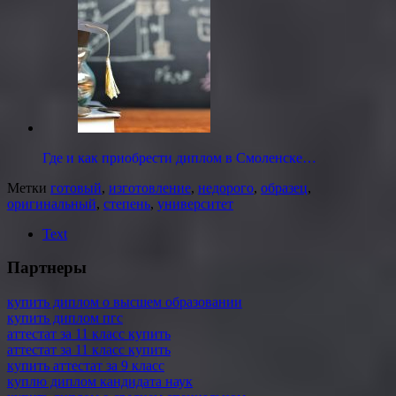
Где и как приобрести диплом в Смоленске…
Метки
готовый
,
изготовление
,
недорого
,
образец
,
оригинальный
,
степень
,
университет
Text
Партнеры
купить диплом о высшем образовании
купить диплом пгс
аттестат за 11 класс купить
аттестат за 11 класс купить
купить аттестат за 9 класс
куплю диплом кандидата наук