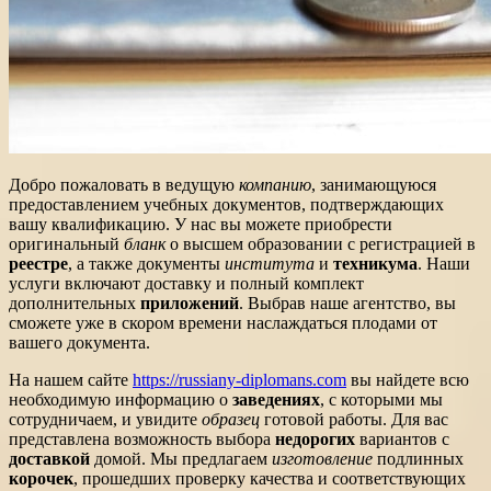
Добро пожаловать в ведущую
компанию
, занимающуюся
предоставлением учебных документов, подтверждающих
вашу квалификацию. У нас вы можете приобрести
оригинальный
бланк
о высшем образовании с регистрацией в
реестре
, а также документы
института
и
техникума
. Наши
услуги включают доставку и полный комплект
дополнительных
приложений
. Выбрав наше агентство, вы
сможете уже в скором времени наслаждаться плодами от
вашего документа.
На нашем сайте
https://russiany-diplomans.com
вы найдете всю
необходимую информацию о
заведенияx
, с которыми мы
сотрудничаем, и увидите
образец
готовой работы. Для вас
представлена возможность выбора
недорогих
вариантов с
доставкой
домой. Мы предлагаем
изготовление
подлинных
корочек
, прошедших проверку качества и соответствующих