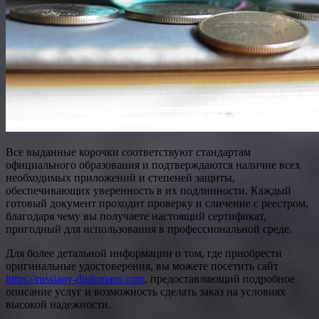
Все выданные корочки соответствуют стандартам
официального образования и подтверждаются наличие всех
необходимых приложений и степеней защиты,
обеспечивающих уверенность в их подлинности. Каждый
готовый документ проходит проверку и сличение с реестром,
благодаря чему вы получаете настоящий сертификат,
пригодный для использования в профессиональной среде.
Для более детальной информации о том, где приобрести
оригинальные удостоверения, вы можете посетить сайт
https://russiany-diplomans.com
, предоставляющий подробное
описание услуг и возможность сделать заказ на условиях
высокой надежности.