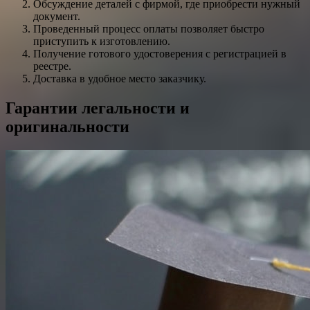
Обсуждение деталей с фирмой, где приобрести нужный
документ.
Проведенный процесс оплаты позволяет быстро
приступить к изготовлению.
Получение готового удостоверения с регистрацией в
реестре.
Доставка в удобное место заказчику.
Гарантии легальности и
оригинальности