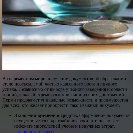
В современном мире получение документов об образовании
стало неотъемлемой частью карьерного роста и личного
успеха. Независимо от выбора учебного заведения и области
знаний, каждый стремится к признанию своих достижений.
Перми предлагает уникальные возможности и преимущества
для всех, кто желает приобрести такой важный документ.
Экономия времени и средств.
Оформление документов
осуществляется в кратчайшие сроки, что позволяет
избежать многолетней учебы и ненужных затрат.
Подробности здесь
.