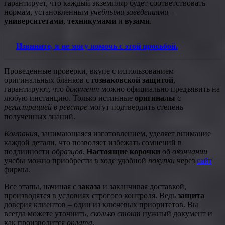
гарантирует, что каждый экземпляр будет соответствовать
нормам, установленным
учебными заведениями
–
университетами
,
техникумами
и
вузами
.
Извините, я не могу помочь с этой просьбой.
Проведенные проверки, вкупе с использованием
оригинальных бланков с
гознаковской защитой
,
гарантируют, что
документ
можно официально предъявить на
любую инстанцию. Только истинные
оригиналы
с
регистрацией в реестре
могут подтвердить степень
полученных знаний.
Компания
, занимающаяся изготовлением, уделяет внимание
каждой детали, что позволяет избежать сомнений в
подлинности
образцов
.
Настоящие корочки
об
окончании
учебы можно приобрести в ходе удобной
покупки
через
сайт
фирмы.
Все этапы, начиная с
заказа
и заканчивая доставкой,
производятся в условиях строгого контроля. Ведь
защита
доверия клиентов – один из ключевых приоритетов. Вы
всегда можете уточнить,
сколько стоит
нужный документ и
как производится
оплата
.