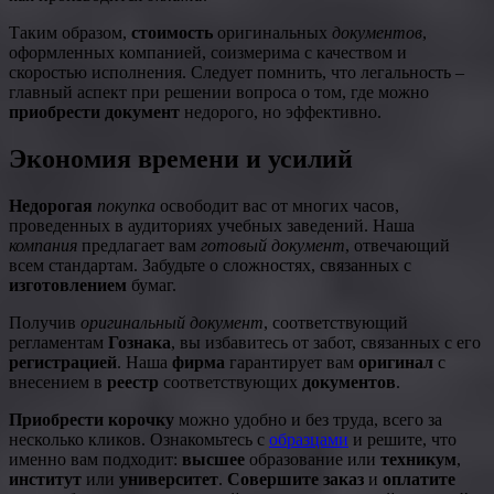
Таким образом,
стоимость
оригинальных
документов
,
оформленных компанией, соизмерима с качеством и
скоростью исполнения. Следует помнить, что легальность –
главный аспект при решении вопроса о том, где можно
приобрести документ
недорого, но эффективно.
Экономия времени и усилий
Недорогая
покупка
освободит вас от многих часов,
проведенных в аудиториях учебных заведений. Наша
компания
предлагает вам
готовый документ
, отвечающий
всем стандартам. Забудьте о сложностях, связанных с
изготовлением
бумаг.
Получив
оригинальный документ
, соответствующий
регламентам
Гознака
, вы избавитесь от забот, связанных с его
регистрацией
. Наша
фирма
гарантирует вам
оригинал
с
внесением в
реестр
соответствующих
документов
.
Приобрести корочку
можно удобно и без труда, всего за
несколько кликов. Ознакомьтесь с
образцами
и решите, что
именно вам подходит:
высшее
образование или
техникум
,
институт
или
университет
.
Совершите заказ
и
оплатите