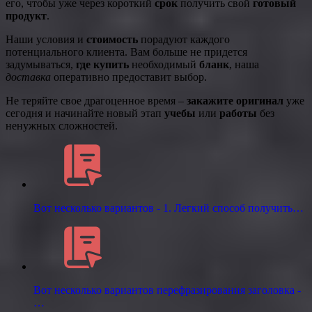
его, чтобы уже через короткий
срок
получить свой
готовый
продукт
.
Наши условия и
стоимость
порадуют каждого
потенциального клиента. Вам больше не придется
задумываться,
где купить
необходимый
бланк
, наша
доставка
оперативно предоставит выбор.
Не теряйте свое драгоценное время –
закажите оригинал
уже
сегодня и начинайте новый этап
учебы
или
работы
без
ненужных сложностей.
Вот несколько вариантов - 1. Легкий способ получить…
Вот несколько вариантов перефразирования заголовка -
…