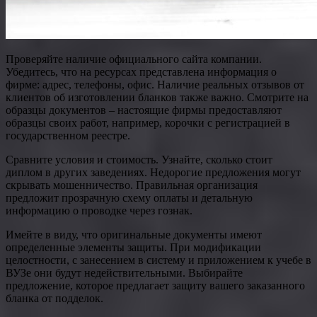
Проверяйте наличие официального сайта компании.
Убедитесь, что на ресурсах представлена информация о
фирме: адрес, телефоны, офис. Наличие реальных отзывов от
клиентов об изготовлении бланков также важно. Смотрите на
образцы документов – настоящие фирмы предоставляют
образцы своих работ, например, корочки с регистрацией в
государственном реестре.
Сравните условия и стоимость. Узнайте, сколько стоит
диплом в других заведениях. Недорогие предложения могут
скрывать мошенничество. Правильная организация
предложит прозрачную схему оплаты и детальную
информацию о проводке через гознак.
Имейте в виду, что оригинальные документы имеют
определенные элементы защиты. При модификации
целостности, с занесением в систему и приложением к учебе в
ВУЗе они будут недействительными. Выбирайте
предложение, которое предлагает защиту вашего заказанного
бланка от подделок.