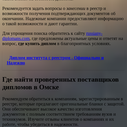
Рекомендуется задать вопросы о
занесении
в реестр и
возможности получения подтверждающих документов об
окончании. Надежные компании предоставляют информацию
о такой возможности и дают гарантии.
Для упрощения поиска обратитесь к сайту
russiany-
diplomans.com
, где предложены актуальные цены и ответят на
вопрос,
где купить диплом
в благоприятных условиях.
Диплом института с реестром - Официально и
Надежно
Где найти проверенных поставщиков
дипломов в Омске
Рекомендуем обратиться к компаниям, зарегистрированным в
реестре, которые предлагают оригинальные бланки с защитой.
Они обеспечивают высокое качество изготовления
документов с полным соответствием требованиям вузов и
техникумов. Изучите отзывы клиентов о компаниях и их
работе, чтобы убедиться в надежности.