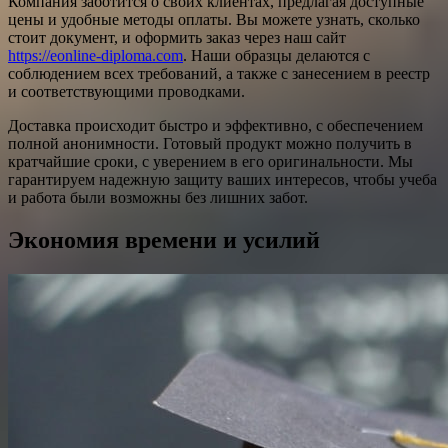
Компания заботится о своих клиентах, предлагая доступные
цены и удобные методы оплаты. Вы можете узнать, сколько
стоит документ, и оформить заказ через наш сайт
https://eonline-diploma.com
. Наши образцы делаются с
соблюдением всех требований, а также с занесением в реестр
и соответствующими проводками.
Доставка происходит быстро и эффективно, с обеспечением
полной анонимности. Готовый продукт можно получить в
кратчайшие сроки, с уверением в его оригинальности. Мы
гарантируем надежную защиту ваших интересов, чтобы учеба
и работа были возможны без лишних забот.
Экономия времени и усилий