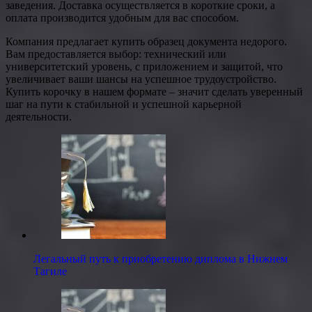
заведения. Доставка осуществляется в короткие сроки, а
оплата производится удобным для вас способом.
Компания предлагает купить образец документа недорого.
Вам предоставляется выбор: технический или
университетский уровень, с приложением и защитой, что
увеличивает ваши шансы на успешное трудоустройство.
Купить корочку в нашем формате – значит сделать уверенный
шаг на пути к стабильной и успешной карьерной
деятельности.
Легальный путь к приобретению диплома в Нижнем
Тагиле