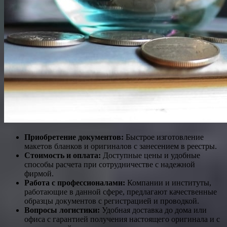
Приобретение документов:
Быстрое изготовление
макетов бланков и оригиналов с занесением в реестры.
Стоимость и оплата:
Доступные цены и удобные
способы расчета при сотрудничестве с надежной
фирмой.
Работа с профессионалами:
Компании и институты,
работающие в данной сфере, предлагают качественные
образцы документов с регистрацией и проводкой.
Вопросы логистики:
Удобная доставка до дома или
офиса с гарантией получения настоящего оригинала и с