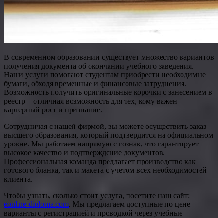
В современном образовании существует множество вариантов
получения документа об окончании учебного заведения.
Наши услуги помогают студентам приобрести необходимые
бумаги, обходя временные и финансовые затруднения.
Возможность получить оригинальные корочки с занесением в
реестр – отличная возможность для тех, кому важен
карьерный рост и признание.
Сотрудничая с нашей фирмой, вы можете осуществить заказ
высшего образования, который подтвердится на официальном
уровне. Мы работаем напрямую с гознак, что гарантирует
высокое качество и подтверждение документов.
Профессиональная команда предлагает производство как
готового бланка, так и макета с учетом всех необходимостей
клиента.
Чтобы узнать, сколько стоит услуга, посетите наш сайт:
eonline-diploma.com
. Мы предлагаем доступные по цене
варианты с регистрацией и проводкой через учебные