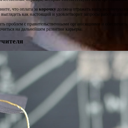
ните, что оплата за
корочку
должна отражать вашу истинную к
т выглядеть как настоящий и удовлетворит запросы работодателе
ть проблем с правительственными организациями и обеспечить
очиться на дальнейшем развитии карьеры.
учителя