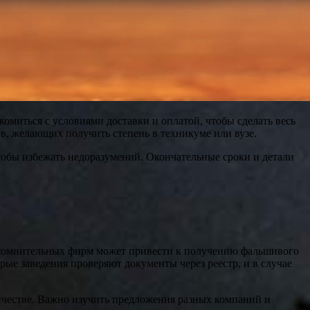
комиться с условиями доставки и оплатой, чтобы сделать весь
в, желающих получить степень в техникуме или вузе.
тобы избежать недоразумений. Окончательные сроки и детали
у сомнительных фирм может привести к получению фальшивого
рые заведения проверяют документы через реестр, и в случае
ичестве. Важно изучить предложения разных компаний и