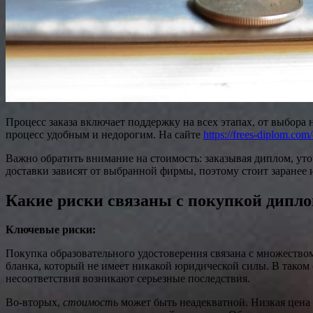
Процесс заказа включает поддержку на всех этапах, от выбора
процесс удобным и недорогим. На сайте
https://frees-diplom.com
Важно обратить внимание на стоимость: заказывая диплом, ут
доставки зависят от выбранной фирмы, поэтому стоит заранее 
Какие риски связаны с покупкой дипло
Ключевые риски:
Покупка образовательного удостоверения связана с множеств
бланка, который не имеет никакой юридической силы. В таком 
несоответствия возникают серьезные последствия.
Во-вторых,
стоимость
может быть неадекватной. Низкая цена