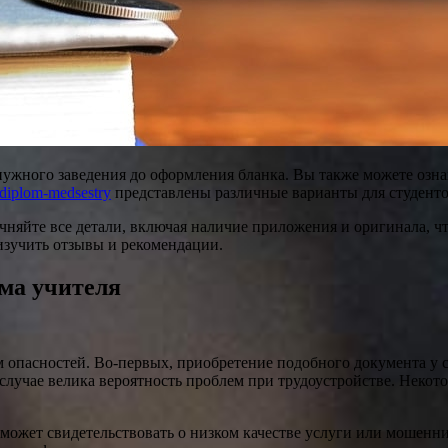
 нужного заведения до оформления бланка. Вы также можете озна
/diplom-medsestry
представлены различные варианты для студенто
очняйте все детали, включая наличие приложения и оригинала, ч
изучить отзывы и рекомендации.
ма учителя
ом опасностей. Во-первых, приобретение подобного документа 
случае велика вероятность проблем при трудоустройстве. Некото
 может свидетельствовать о низком качестве услуги или мошенн