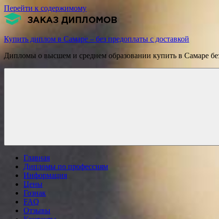
Перейти к содержимому
Купить диплом в Самаре – без предоплаты с доставкой
Дипломы о высшем и среднем образовании купить в Самаре без
Главная
Дипломы по профессиям
Информация
Цены
Гознак
FAQ
Отзывы