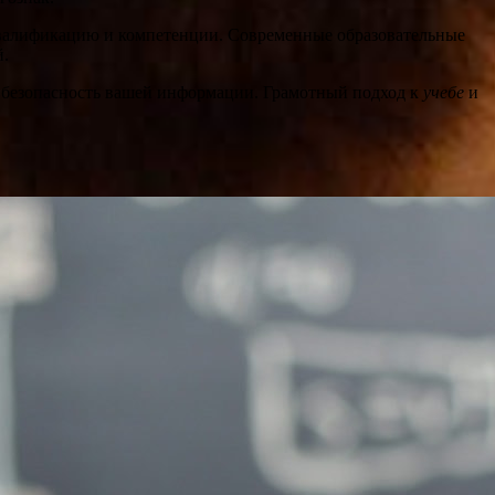
валификацию и компетенции. Современные образовательные
й.
 безопасность вашей информации. Грамотный подход к
учебе
и