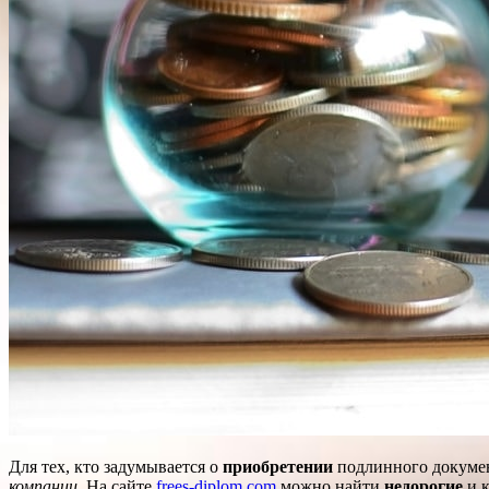
Для тех, кто задумывается о
приобретении
подлинного докумен
компании
. На сайте
frees-diplom.com
можно найти
недорогие
и к