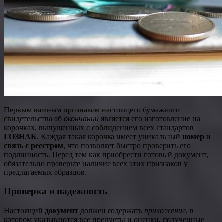
Первым важным признаком настоящего бумажного
свидетельства об
окончании
является его изготовление на
корочках, выпущенных с соблюдением всех стандартов
ГОЗНАК
. Каждая такая корочка имеет уникальный
номер
и
связь с реестром
, что позволяет быстро проверить его
подлинность. Перед тем как приобрести готовый документ,
обязательно проверьте наличие всех этих признаков у
предлагаемых образцов.
Проверка и надежность
Настоящий
документ
должен содержать
приложение
, в
котором указываются все предметы и оценки, полученные