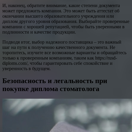
И, наконец, обратите внимание, какие степени документа
может предложить компания. Это может быть аттестат об
окончании высшего образовательного учреждения или
диплом другого уровня образования. Выбирайте проверенные
компании с хорошей репутацией, чтобы быть уверенными в
подлинности и качестве продукции.
Подводя итог, выбор надежного поставщика – это важный
шаг на пути к получению качественного документа. Не
торопитесь, изучите все возможные варианты и обращайтесь
только к проверенным компаниям, таким как https://rusd-
diploms.com/, чтобы гарантировать себе спокойствие и
уверенность в будущем.
Безопасность и легальность при
покупке диплома стоматолога