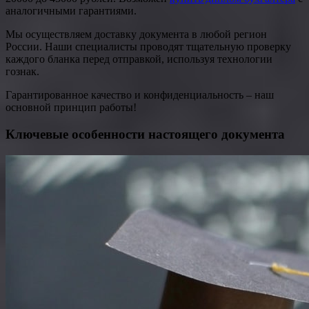
аналогичными гарантиями.
Мы осуществляем доставку документа в любой регион
России. Наши специалисты проводят тщательную проверку
каждого бланка перед отправкой, используя технологии
гознак.
Гарантированное качество и конфиденциальность – наш
основной принцип работы!
Ключевые особенности настоящего документа