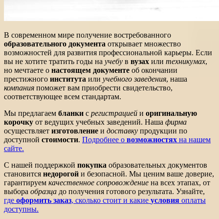
В современном мире получение востребованного
образовательного документа
открывает множество
возможностей для развития профессиональной карьеры. Если
вы не хотите тратить годы на
учебу
в
вузах
или
техникумах
,
но мечтаете о
настоящем документе
об окончании
престижного
института
или
учебного заведения
, наша
компания
поможет вам приобрести свидетельство,
соответствующее всем стандартам.
Мы предлагаем
бланки
с
регистрацией
и
оригинальную
корочку
от ведущих учебных заведений. Наша
фирма
осуществляет
изготовление
и
доставку
продукции по
доступной
стоимости
.
Подробнее о
возможностях
на нашем
сайте.
С нашей поддержкой
покупка
образовательных документов
становится
недорогой
и безопасной. Мы ценим ваше доверие,
гарантируем
качественное сопровождение
на всех этапах, от
выбора
образца
до получения готового результата. Узнайте,
где
оформить заказ
, сколько стоит и какие
условия
оплаты
доступны.