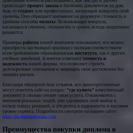
Довольные клиенты рассказывают, как быстро и удобно
происходит
процесс заказа
и
доставки
документов на дом,
будь то
студент
или профессионал, желающий повысить свой
уровень. Они обращают внимание на разумную стоимость и
удобные способы
оплаты
. Возникающие вопросы,
касающиеся
степени, стоимости
и
сроков
, всегда оперативно
решаются.
Примеры
работы
нашей компании показывают, что можно
приобрести
настоящий оригинал
с полным соответствием
всем требованиям образования как
института
, так и других
учебных заведений
. Клиенты отмечают
точность и
надежность
нашей фирмы, что позволяет строить
долгосрочные отношения и защищать свои достижения без
лишних рисков.
Благодаря обширной базе отзывов, все заинтересованные
могут ответить себе на вопрос:
“где купить”
качественный
документ и
сколько стоит
такая услуга. Ознакомьтесь с
мнением реальных людей, уже сделавших свой выбор в
пользу наших решений, и убедитесь в надежности и высоком
уровне сервиса. Подробности смотрите на нашем сайте:
https://ru-diplomirovans.com
Преимущества покупки диплома в