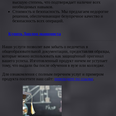
высшую степень, что подтверждает наличие всех
необходимых навыков.
Стоимость и безопасность. Мы предлагаем недорогие
решения, обеспечивающие безупречное качество и
безопасность всех операций.
Купить Диплом экономиста
Наши услуги позволят вам забыть о недочетах в
общеобразовательной документации, предоставляя образцы,
которые можно использовать как защищённый оригинал
вашего успеха. Изготовленный продукт ничем не уступает
тому, что выдали бы после обучения в вузе или колледже.
Для ознакомления с полным перечнем услуг и примером
продукта посетите наш сайт:
переходите по ссылке
.