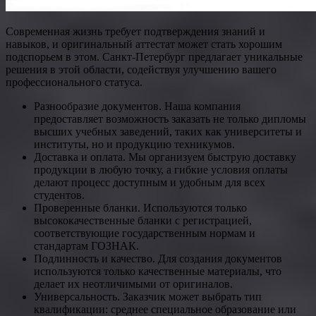
Современная жизнь требует подтверждения знаний и
навыков, и оригинальный аттестат может стать хорошим
подспорьем в этом. Санкт-Петербург предлагает уникальные
решения в этой области, содействуя улучшению вашего
профессионального статуса.
Разнообразие документов. Наша компания
предоставляет возможность заказать не только дипломы
высших учебных заведений, таких как университеты и
институты, но и продукцию техникумов.
Доставка и оплата. Мы организуем быструю доставку
продукции в любую точку, а гибкие условия оплаты
делают процесс доступным и удобным для всех
студентов.
Проверенные бланки. Используются только
высококачественные бланки с регистрацией,
соответствующие государственным нормам и
стандартам ГОЗНАК.
Подлинность и качество. Для создания документов
используются только качественные материалы, что
делает их неотличимыми от оригиналов.
Универсальность. Заказчик может выбрать тип
квалификации: среднее специальное образование или