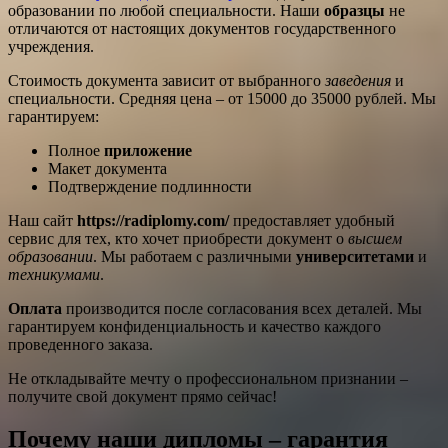
образовании по любой специальности. Наши
образцы
не
отличаются от настоящих документов государственного
учреждения.
Стоимость документа зависит от выбранного
заведения
и
специальности. Средняя цена – от 15000 до 35000 рублей. Мы
гарантируем:
Полное
приложение
Макет документа
Подтверждение подлинности
Наш сайт
https://radiplomy.com/
предоставляет удобный
сервис для тех, кто хочет приобрести документ о
высшем
образовании
. Мы работаем с различными
университетами
и
техникумами
.
Оплата
производится после согласования всех деталей. Мы
гарантируем конфиденциальность и качество каждого
проведенного заказа.
Не откладывайте мечту о профессиональном признании –
получите свой документ прямо сейчас!
Почему наши дипломы – гарантия