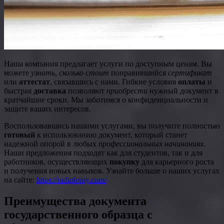
Наша компания предлагает услуги по доступным ценам. Вы
можете
узнать, сколько стоит
понравившийся
сертификат
или
аттестат
, связавшись с нами. Гибкие условия
оплаты
и
быстрая
доставка
позволяют
приобрести
нужный документ в
кратчайшие сроки. Мы заботимся о конфиденциальности и
защите ваших интересов.
Воспользовавшись нашими услугами, вы получите полностью
готовый
к использованию документ, который станет
надежной опорой в любых
профессиональных начинаниях
.
Наши предложения подходят как для студентов, так и для
работников, осуществляющих
покупку
для карьерного роста
и получения новых навыков. Узнайте больше о наших услугах
на сайте:
https://radiplomy.com/
Преимущества документа
государственного образца с