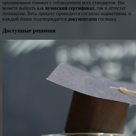
оригинальных бланках
с соблюдением всех стандартов. Вы
можете выбрать как
вузовский сертификат
, так и аттестат
техникума
. Весь процесс проводится согласно нормативам, и
каждый бланк подтверждается
документами
госзнака.
Доступные решения