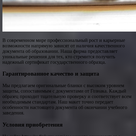
В современном мире профессиональный рост и карьерные
возможности напрямую зависят от наличия качественного
документа об образовании. Наша фирма предоставляет
уникальные решения для тех, кто стремится получить
надежный сертификат государственного образца.
Гарантированное качество и защита
Мы предлагаем оригинальные бланки с высоким уровнем
защиты, сопоставимым с документами от Гознака. Каждый
образец проходит тщательную проверку и соответствует всем
необходимым стандартам. Наш макет точно передает
особенности настоящего документа об окончании учебного
заведения.
Условия приобретения