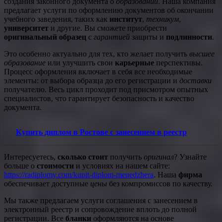
создания законного документа о
образовании
. Наша компания
предлагает услуги по оформлению документов об окончании
учебного заведения, таких как
институт
,
техникум
,
университет
и другие. Вы сможете приобрести
оригинальный образец
с
гарантией
защиты и
подлинности
.
Это особенно актуально для тех, кто желает получить
высшее
образование
или улучшить свои
карьерные
перспективы.
Процесс оформления включает в себя все необходимые
элементы: от выбора образца до его регистрации и
доставки
получателю. Весь цикл проходит под присмотром опытных
специалистов, что гарантирует безопасность и качество
документа.
Купить диплом в Ростове с занесением в реестр
Интересуетесь,
сколько стоит
получить
оригинал
? Узнайте
больше о
стоимости
и условиях на нашем сайте:
https://radiplomy.com/kupit-diplom-menedzhera
. Наша
фирма
обеспечивает доступные
цены
без компромиссов по качеству.
Мы также предлагаем услуги соглашения с занесением в
электронный реестр и сопровождение вплоть до полной
регистрации. Все
бланки
оформляются на основе