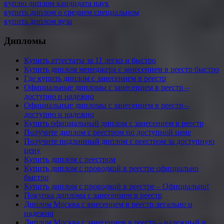
куплю диплом кандидата наук
купить диплом о среднем специальном
купить диплом вуза
Дипломы
Купить аттестаты за 11 легко и быстро
Купить диплом менеджера с занесением в реестр быстро
Где купить диплом с занесением в реестр
Официальные дипломы с занесением в реестр –
доступно и надежно
Официальные дипломы с занесением в реестр –
доступно и надежно
Купить официальный диплом с занесением в реестр
Получите диплом с реестром по доступной цене
Получите подлинный диплом с реестром за доступную
цену
Купить диплом с реестром
Купить диплом с проводкой в реестре официально
быстро
Купить диплом с проводкой в реестре – Официально!
Покупка диплома с занесением в реестр
Диплом Москва с внесением в реестр легально и
надежно
Диплом Москва с занесением в реестр – надежный и