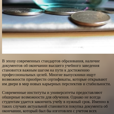
В эпоху современных стандартов образования, наличие
документов об окончании высшего учебного заведения
становится важным шагом на пути к достижению
профессиональных целей. Многие выпускники ищут
возможности приобрести сертификаты, которые открывают
им двери в мир новых карьерных перспектив и стабильности.
Современные институты и университеты предоставляют
обширные возможности для обучения. Однако не всегда
студентам удается закончить учебу в нужный срок. Именно в
таких случаях актуальной становится покупка документа об
окончании, который был бы изготовлен с учетом всех