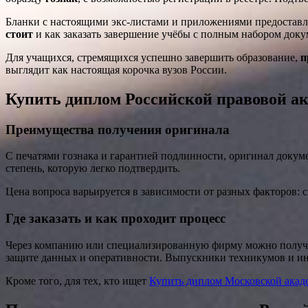
Бланки с настоящими экс-листами и приложениями предоставля
стоит
и как заказать завершение учёбы с полным набором доку
Для учащихся, стремящихся успешно завершить образование,
п
выглядит как настоящая корочка вузов России.
Купить диплом Российской правовой 
Преимущества получения оригинала
С печатями гознака и гарантией подлинности, оригинал докум
степень, которую легко подтвердить.
Цена вопроса варьируется в зависимости от разных факторов: с
Где заказать и как проходит процесс
Через компанию или специализированную фирму можно получить
защите данных и оперативности. Выпускники техникумов и инс
Кроме того, для тех, кто ищет
Купить диплом Московской акад