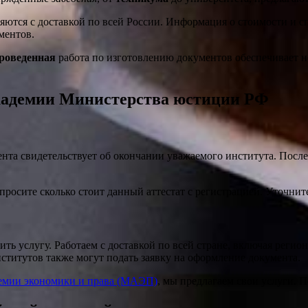
ются с доставкой по всей России. Информация о стоимости и сп
ментов.
роведенная
работа по изготовлению документов обеспечивает н
академии Министерства юстиции РФ
ента свидетельствует об окончании уважаемого института. После
просите сколько стоит данный аттестат с регистрацией. Уточните
 услугу. Работаем с доставкой по всей стране, включая регион
титутов также могут подать заявку на оформление документа.
емии экономики и права (МАЭП)
, мы предлагаем свои услуги. П