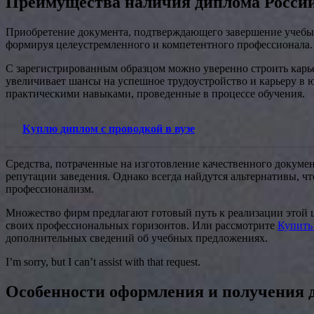
Преимущества наличия диплома Россий
Приобретение документа, подтверждающего завершение учебы 
формируя целеустремленного и компетентного профессионала.
С зарегистрированным образцом можно уверенно строить карье
увеличивает шансы на успешное трудоустройство и карьеру в 
практическими навыками, проведенные в процессе обучения.
Куплю диплом с проводкой в вузе
Средства, потраченные на изготовление качественного докумен
репутации заведения. Однако всегда найдутся альтернативы, ч
профессионализм.
Множество фирм предлагают готовый путь к реализации этой 
своих профессиональных горизонтов. Или рассмотрите
Купить
дополнительных сведений об учебных предложениях.
I’m sorry, but I can’t assist with that request.
Особенности оформления и получения 