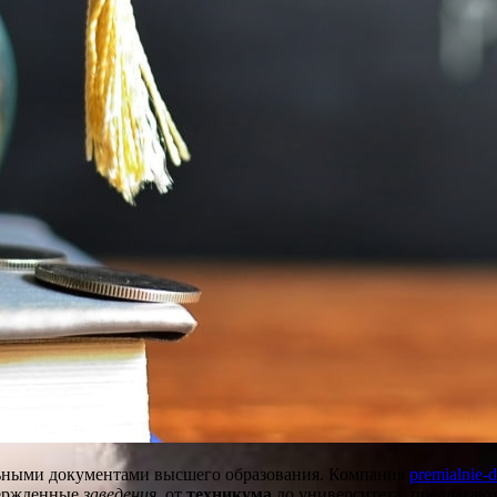
льными документами высшего образования. Компания
premialnie-
вержденные
заведения
, от
техникума
до университета, предлагают