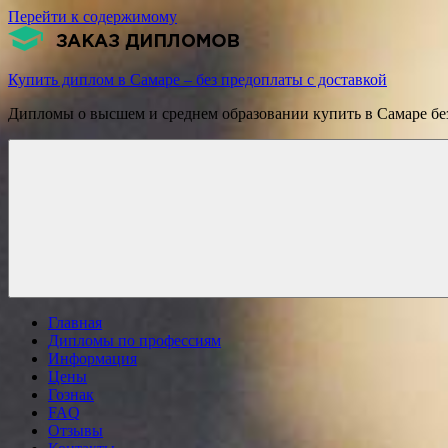
Перейти к содержимому
Купить диплом в Самаре – без предоплаты с доставкой
Дипломы о высшем и среднем образовании купить в Самаре без
Главная
Дипломы по профессиям
Информация
Цены
Гознак
FAQ
Отзывы