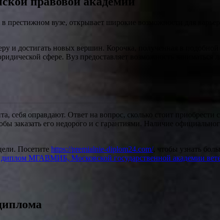
ской правовой академии
в престижном вузе, открывает широкие возможности для карьер
ру и достигать новых вершин. Корочка, полученная в подобной 
юридической сфере. Вуз предоставляет возможность заниматься л
та, себя оправдают. Ответ на вопрос, сколько стоит приобрести
тобы заказать его недорого и с гарантиями. Наличие официально
цели. Посетите
https://premialnie-diplom24.com/
, чтобы узнать бо
 диплом МГАВМИБ, Московской государственной академии вет
диплома