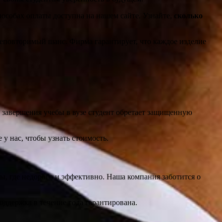
особах оплаты доступна на нашем сайте. Узнайте,
сколько
еповторимый шанс. Фирма гарантирует, что каждое изделие
 завершения учебы в вузе студент обретает защищенную
 у нас, чтобы узнать стоимость.
ы, где недорого и эффективно. Наша компания заботится о
оддержка в течение года гарантирована.