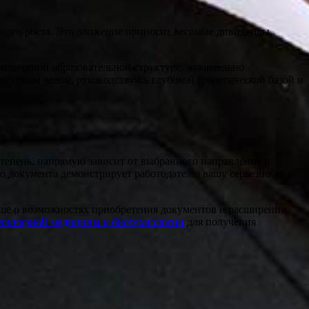
ного роста. Это вложение приносит весомые дивиденды,
известной образовательной структуре, значительно
юбимым делом, руководствуясь глубокой теоретической базой и
 степень, напрямую зависит от выбранного направления и
го документа демонстрирует работодателю вашу серьезность и
льше о возможностях приобретения документов и расширении
еринарной медицины и биотехнологии
для получения