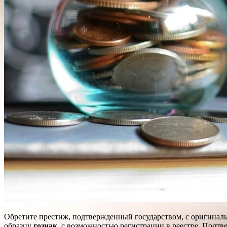
Обретите престиж, подтвержденный государством, с оригина
образцу
гознак
, с возможностью регистрации в реестре. Подт