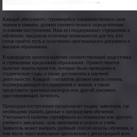
Каждый абитуриент, стремящийся совершенствовать свои
знания и навыки, должен соответствовать определённым
условиям поступления. Наш вуз поддерживает стремление к
обучению, предлагая отличные возможности для тех, кто
готов пройти путь к получению оригинального документа о
высшем образовании.
В кандидатах ценится наличие соответствующей подготовки
и стремление продолжать образование. Приветствуется
наличие макета проектов, которые были проведены в
студенческие годы, а также достижения в научной
деятельности. Каждый соискатель должен иметь степень,
подтверждающую его намерения и знания, а также
представить оригинал паспорта или другой документ,
удостоверяющий личность.
Процедура поступления предполагает подачу заявления, где
необходимо указать данные о предыдущем обучении.
Учитывается наличие сертификата из техникума или другого
учебного заведения, срок окончания и успехи в учебе.
Заявитель может выбрать удобный способ оплаты обучения, в
том числе через мобильное приложение с регистрацией всех