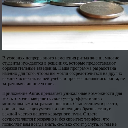
В условиях непрерывного изменения ритма жизни, многие
студенты нуждаются в решениях, которые предоставляют
образовательные заведения. Наша программа разработана
именно для того, чтобы вы могли сосредоточиться на других
важных аспектах вашей учебы и профессионального роста, не
затрачивая лишние усилия.
Приложение Aurus предлагает уникальные возможности для
тех, кто хочет завершить свою учебу эффективно, с
минимальными затратами энергии. С занесением в реестр,
оригинальныe документы и настоящие образцы станут
важной частью вашего карьерного пути. Оплата
осуществляется прозрачно и без скрытых тарифов, что
позволяет вам всегда знать, сколько стоит услуга, и тем не