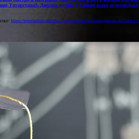
лице Татарстана5. Диплом мечты в Казани всего за несколько
ылке:
https://premialnie-diplom24.com/вузы-по-городам/вузы-санк