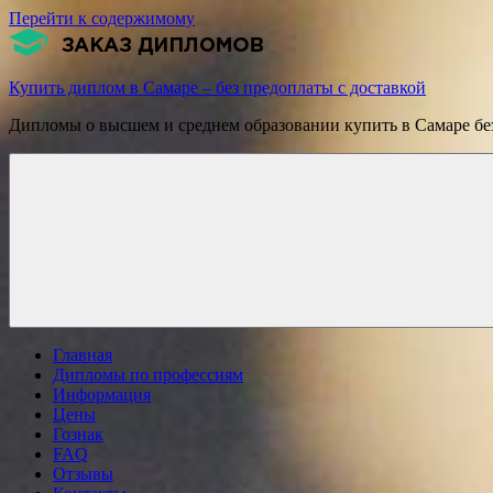
Перейти к содержимому
Купить диплом в Самаре – без предоплаты с доставкой
Дипломы о высшем и среднем образовании купить в Самаре без
Главная
Дипломы по профессиям
Информация
Цены
Гознак
FAQ
Отзывы