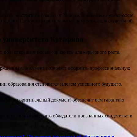
аказать
настоящие
бланки от Гознака, полные
все юридические
но удивит. Где купить оригинальные документы для студента об
о университета Кутафина
 но и открывает новые горизонты для карьерного роста.
вержденным, документ позволяет оформить профессиональную
нии образования становится залогом успешного будущего.
риобрести оригинальный документ обеспечит вам гарантию
ка труда показывает, что обладатели признанных свидетельств
туриентов3. Получение документа об образовании в