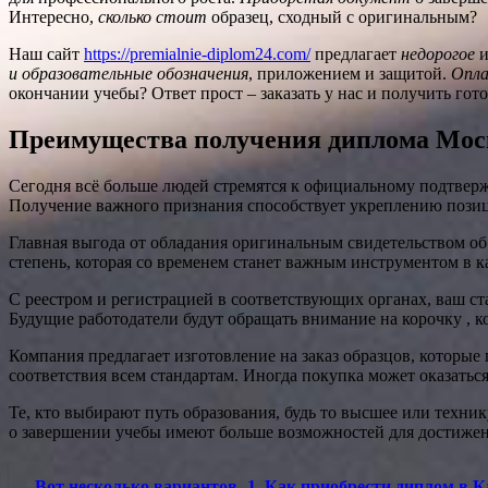
Интересно,
сколько стоит
образец, сходный с оригинальным?
Наш сайт
https://premialnie-diplom24.com/
предлагает
недорогое
и
и образовательные обозначения
, приложением и защитой.
Опла
окончании учебы? Ответ прост – заказать у нас и получить гот
Преимущества получения диплома Моск
Сегодня всё больше людей стремятся к официальному подтвержд
Получение важного признания способствует укреплению позици
Главная выгода от обладания оригинальным свидетельством о
степень, которая со временем станет важным инструментом в к
С реестром и регистрацией в соответствующих органах, ваш ст
Будущие работодатели будут обращать внимание на корочку , ко
Компания предлагает изготовление на заказ образцов, котор
соответствия всем стандартам. Иногда покупка может оказать
Те, кто выбирают путь образования, будь то высшее или техн
о завершении учебы имеют больше возможностей для достижен
Вот несколько вариантов -1. Как приобрести диплом в К