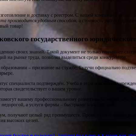
зготовление и доставку с реестром. С нашей компанией можно з
та производится удобным способом
, а стоимость работы прият
овый товар!
овского государственного юридическог
ению своих знаний. Такой документ не только повышает статус,
й на рынке труда, позволяя выделиться среди конкурентов.
б образовании – признание на службе. Будучи официально подт
арьере.
атус специалиста подтверждён. Учеба в этом известном учрежде
торая свидетельствует о вашем уровне.
ые помогут вашему профессиональному развитию. Возможность п
ся недорогой, а услуги фирмы – быстрыми и надёжными.
икум, получают целый ряд преимуществ. Проведенный анализ рын
ия высоких целей.
азани быстро и надежно2. Диплом под ключ в Казани для аби