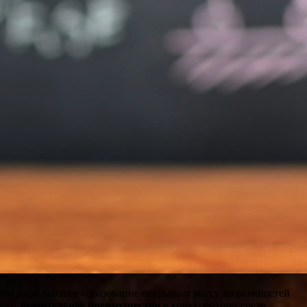
ном мире высшее образование открывает массу возможностей
но и
значительное преимущество
в конкурентной среде.