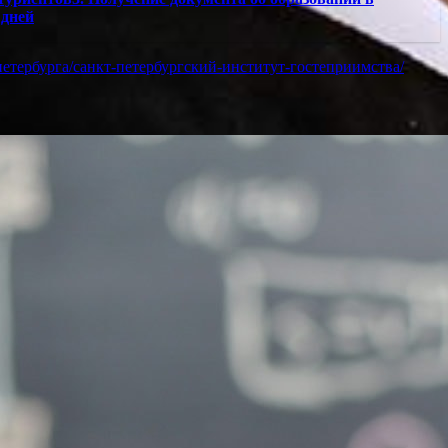
 дней
т-петербурга/санкт-петербургский-институт-гостеприимства/