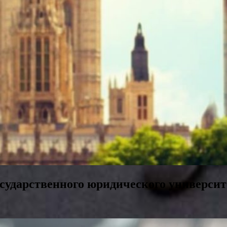
сударственного юридического универси