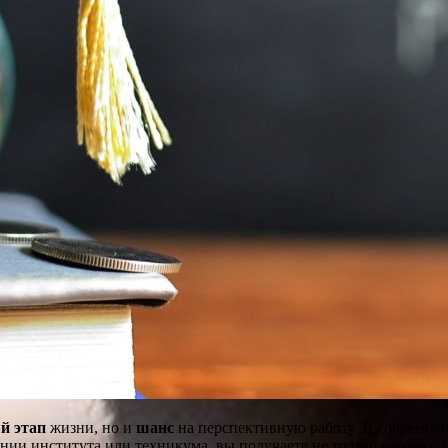
й этап
жизни, но и
шанс
на перспективную работу. В современ
нии института или техникума, вы получаете не только корочку, 