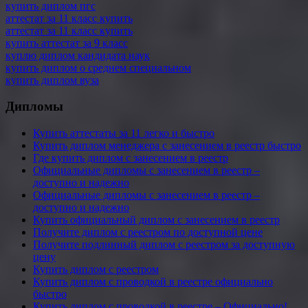
купить диплом пгс
аттестат за 11 класс купить
аттестат за 11 класс купить
купить аттестат за 9 класс
куплю диплом кандидата наук
купить диплом о среднем специальном
купить диплом вуза
Дипломы
Купить аттестаты за 11 легко и быстро
Купить диплом менеджера с занесением в реестр быстро
Где купить диплом с занесением в реестр
Официальные дипломы с занесением в реестр –
доступно и надежно
Официальные дипломы с занесением в реестр –
доступно и надежно
Купить официальный диплом с занесением в реестр
Получите диплом с реестром по доступной цене
Получите подлинный диплом с реестром за доступную
цену
Купить диплом с реестром
Купить диплом с проводкой в реестре официально
быстро
Купить диплом с проводкой в реестре – Официально!