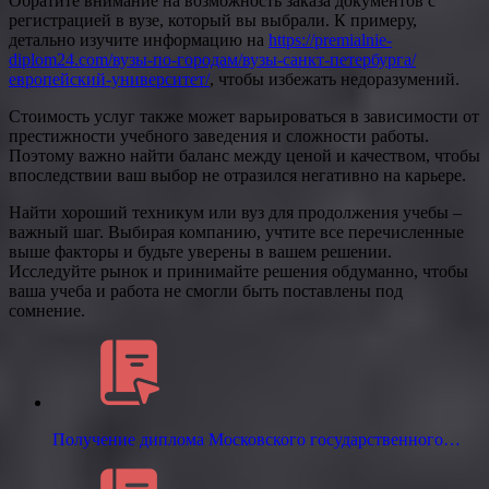
Обратите внимание на возможность заказа документов с
регистрацией в вузе, который вы выбрали. К примеру,
детально изучите информацию на
https://premialnie-
diplom24.com/вузы-по-городам/вузы-санкт-петербурга/
европейский-университет/
, чтобы избежать недоразумений.
Стоимость услуг также может варьироваться в зависимости от
престижности учебного заведения и сложности работы.
Поэтому важно найти баланс между ценой и качеством, чтобы
впоследствии ваш выбор не отразился негативно на карьере.
Найти хороший техникум или вуз для продолжения учебы –
важный шаг. Выбирая компанию, учтите все перечисленные
выше факторы и будьте уверены в вашем решении.
Исследуйте рынок и принимайте решения обдуманно, чтобы
ваша учеба и работа не смогли быть поставлены под
сомнение.
Получение диплома Московского государственного…