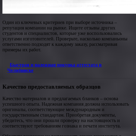
Один из ключевых критериев при выборе источника –
репутация компании на рынке. Ищите отзывы других
студентов и специалистов, которые уже воспользовались
услугами изготовителей. Проверьте, насколько компаньоны
ответственно подходят к каждому заказу, рассматривая
примеры их работ.
Быстрая и надежная покупка аттестата в
Челябинске
Качество предоставляемых образцов
Качество материалов и предлагаемых бланков – основа
успешного опыта. Надежная компания должна использовать
оригиналы, соответствующие международным и
государственным стандартам. Приобретая документы,
убедитесь, что они прошли проверку на настоящность и
соответствуют требованиям гознака и печати института.