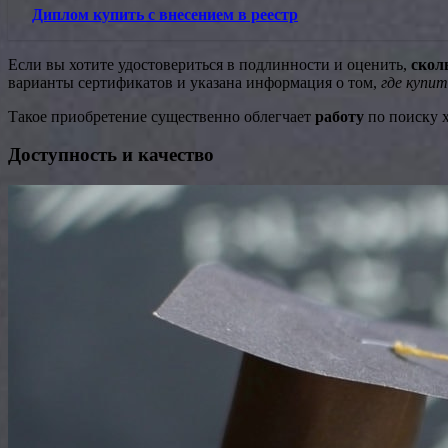
Диплом купить с внесением в реестр
Если вы хотите удостовериться в подлинности и оценить,
скол
варианты сертификатов и указана информация о том,
где купит
Такое приобретение существенно облегчает
работу
по поиску х
Доступность и качество