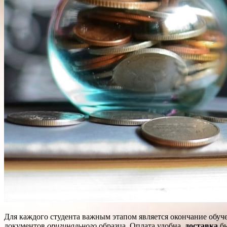
Для каждого студента важным этапом является окончание обуч
документов
оригинального
образца. Оплата удобна,
доставка
бы