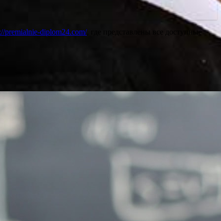
s://premialnie-diplom24.com/
, где представлены все доступные