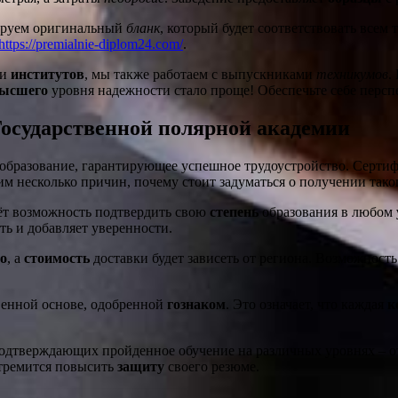
ируем оригинальный
бланк
, который будет соответствовать всем
https://premialnie-diplom24.com/
.
и
институтов
, мы также работаем с выпускниками
техникумов
.
ысшего
уровня надежности стало проще! Обеспечьте себе перс
осударственной полярной академии
 образование, гарантирующее успешное трудоустройство. Сертиф
м несколько причин, почему стоит задуматься о получении тако
ёт возможность подтвердить свою
степень
образования в любом
ть и добавляет уверенности.
о
, а
стоимость
доставки будет зависеть от региона. Возможност
венной основе, одобренной
гознаком
. Это означает, что каждая
к
 подтверждающих пройденное обучение на различных уровнях – 
стремится повысить
защиту
своего резюме.