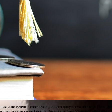
ения и получение соответствующего документа об этом. Наша
ф
страя, а затраты
недорогие
. Заведение предоставляет
образцы
с 