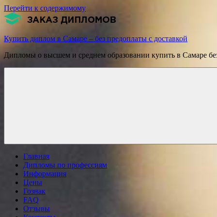
Перейти к содержимому
Купить диплом в Самаре – без предоплаты с доставкой
Дипломы о высшем и среднем образовании купить в Самаре без
Главная
Дипломы по профессиям
Информация
Цены
Гознак
FAQ
Отзывы