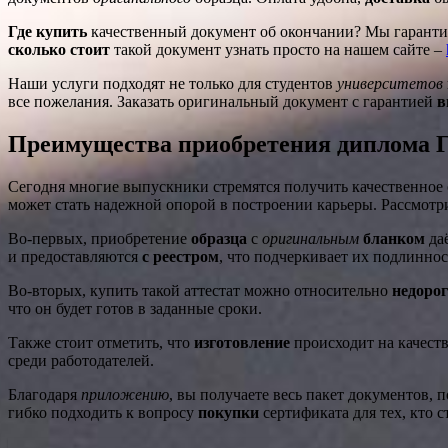
Где купить
качественный документ об окончании? Мы гарант
сколько стоит
такой документ узнать просто на нашем сайте –
Наши услуги подходят не только для студентов
университетов
все пожелания. Заказать оригинальный документ с гарантией
в
Преимущества приобретения диплома Г
Сегодня многие выпускники стремятся получить качественное
может стать надежной опорой в построении карьеры. Рассмотри
Во-первых, приобретение
образца
с
оригинальным
бланком
да
и предоставляются
с реестром
, что подчеркивает их подлиннос
Во-вторых, купить такой аттестат можно относительно
недорог
что он будет готов в заданные сроки.
Также стоит отметить, что
изготовление
происходит на качест
среди работодателей.
Благодаря
приложению
, вы получаете весь пакет документов,
гибко подходить к вопросу
покупки
сертификата для тех, кто 