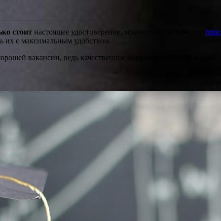
ько стоит
настоящее удостоверение, можно посетить ресурс
http
ь
их с максимальным удобством.
орошей вакансии, ведь качественное образование всегда в цене.