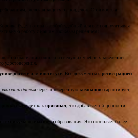
 требованиям, включая защиту от подделок. Стоимость и
 Корочка будет готова в любой удобный для вас
год
, учитывая
пективную работу с нашим
готовым
решением!
икат об окончании одного из ведущих учебных заведений
го удостоверения.
университете
или
институте
. Все документы
с регистрацией
ь
заказать диплом
через проверенную
компанию
гарантирует,
орочка
выглядит как
оригинал
, что добавляет ей ценности
от
техникума
до
высшего
образования. Это позволяет более