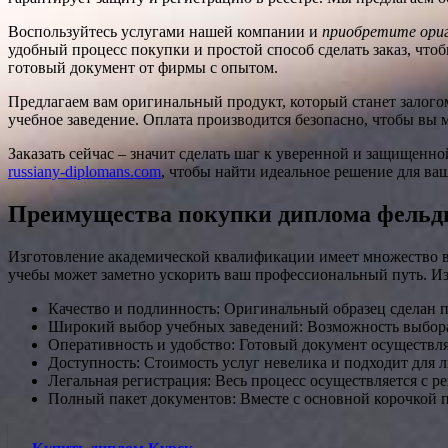
Воспользуйтесь услугами нашей компании и
приобретите ориг
удобный процесс покупки и простой способ сделать заказ, чтоб
готовый документ от фирмы с опытом.
Предлагаем вам оригинальный продукт, который станет залогом
учебное заведение. Оплата производится безопасно, чтобы вы м
Заказать сейчас – значит сделать шаг к уверенной и защищенно
russiany-diplomans.com
, чтобы найти идеальное решение для ва
Преимущества покупки диплома фельд
Изготовление академической квалификации имеет множество вы
учебы может заметно ускорить ваш профессиональный путь. Изу
Качество и подлинность: Оригинальный образец сделан п
Широкий выбор учебных заведений: Возможность выбора с
Оперативность и удобство: Готовый документ осуществляе
Доступность: Стоимость услуг невелика и подходит для 
Легальная регистрация: Весь процесс осуществляется с р
Полный пакет документов: Вместе с основной корочкой 