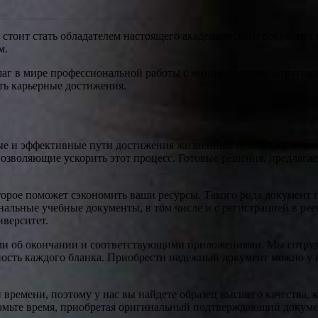
 стоит стать обладателем настоящего академического документа
м.
аг в мире профессиональной работы с минимальными затратами. 
ть карьерные достижения.
ые и эффективные пути достижения жизненных целей. Обучение 
позволяющие ускорить этот процесс. Готовые решения, предлага
рое поможет сэкономить ваши ресурсы. Такого рода документ п
альные учебные документы, в том числе и с регистрацией в реес
иверситет.
ми об окончании и соответствующими приложениями. Мы сотруд
ность каждого бланка. Приобрести надежный документ можно у н
времени, поэтому у нас вы найдете образец высшего качества, к
омьте время, приобретая оригинальный подтверждающий докумен