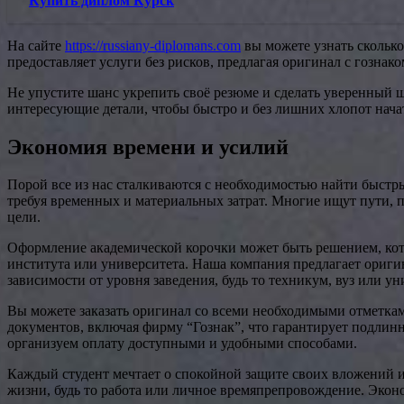
Купить диплом Курск
На сайте
https://russiany-diplomans.com
вы можете узнать сколько
предоставляет услуги без рисков, предлагая оригинал с гознако
Не упустите шанс укрепить своё резюме и сделать уверенный ш
интересующие детали, чтобы быстро и без лишних хлопот нача
Экономия времени и усилий
Порой все из нас сталкиваются с необходимостью найти быстр
требуя временных и материальных затрат. Многие ищут пути, 
цели.
Оформление академической корочки может быть решением, кото
института или университета. Наша компания предлагает оригин
зависимости от уровня заведения, будь то техникум, вуз или ун
Вы можете заказать оригинал со всеми необходимыми отметка
документов, включая фирму “Гознак”, что гарантирует подлин
организуем оплату доступными и удобными способами.
Каждый студент мечтает о спокойной защите своих вложений и 
жизни, будь то работа или личное времяпрепровождение. Экон