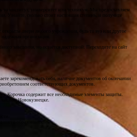
ь то институт, университет или техникум. Мы предоставляем
я. Узнайте, сколько стоит настоящая степень, и получите
 открыты двери любого учреждения, будь то вуз или другое
т надёжная организация.
ного заведения, но остаётся доступной. Переходите на сайт
аете зарекомендовать себя, наличие документов об окончании
 приобретением соответствующих документов.
аку. Корочка содержит все необходимые элементы защиты.
 числе в Новокузнецке.
ости.
вашего образования.