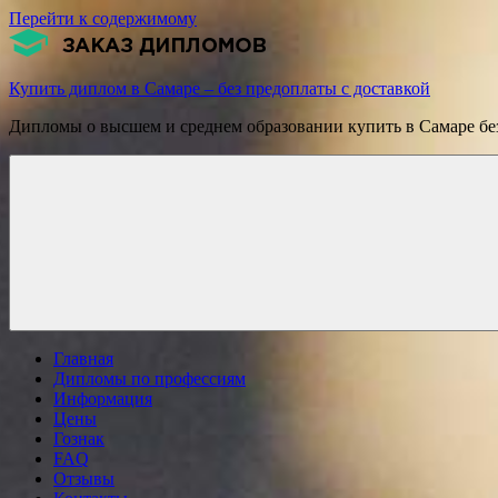
Перейти к содержимому
Купить диплом в Самаре – без предоплаты с доставкой
Дипломы о высшем и среднем образовании купить в Самаре без
Главная
Дипломы по профессиям
Информация
Цены
Гознак
FAQ
Отзывы