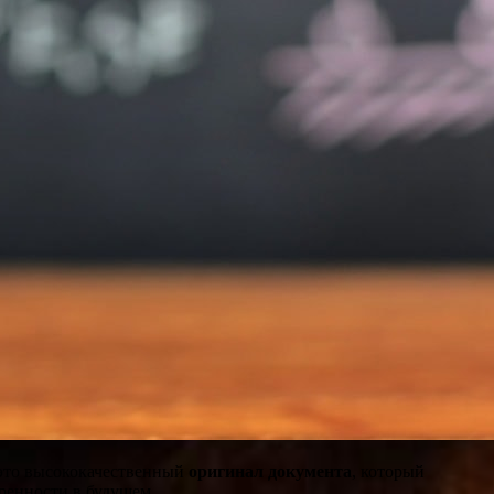
 это высококачественный
оригинал документа
, который
ренности в будущем.