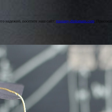
его надежно, посетите наш сайт:
russiany-diplomans.com
. Присоед