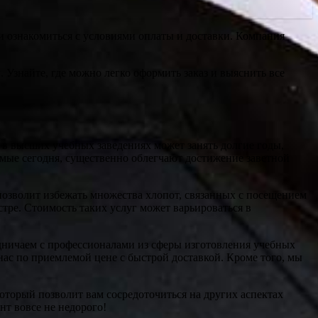
 и ознакомиться с условиями оплаты и доставки. Компания
Узнайте, где можно легко оформить заказ и выяснить все
в высших учебных заведениях может занять долгие годы,
емые сегодня, существенно облегчают достижение заветной
озволит избежать множества хлопот, связанных с посещением
тре. Стоимость таких услуг может варьироваться в
ничаем с профессионалами из сферы изготовления учебных
ас по приемлемой цене с быстрой доставкой. Кроме того, мы
оторый позволит вам сосредоточиться на других аспектах
т вовсе не недорого!