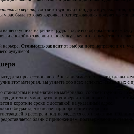
инальную версию
, соответствующую стандартам учреждения, буд
ы у вас была готовая корочка, подтверждающая полученные знани
 вашего успеха на рынке труда. После его оформления вам будут
огли спокойно завершить покупку, зная, что за качество отвечае
й карьере.
Стоимость зависит
от выбранного направления и учеб
шего будущего!
шера
год для профессионалов. Вне зависимости от места, где вы жел
чив этот материал, вы узнаете обо всех аспектах, связанных с
о стандартам и напечатан на материалах, соответствующих гозн
реди техникумов, вузов и университетов по всей стране, в том
тся в короткие сроки с доставкой на указанный адрес.
любого бюджета, что делает приобретение недорогим.
егистрацией в реестре и подтверждается сертификатами подлинн
предоставляется бланк с приложением, подтверждающие степень 