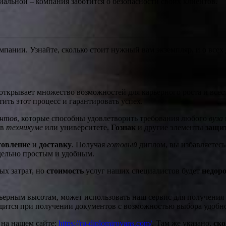
иальной – компания заботится о безопасности своих клиентов.
пании. Узнайте, сколько стоит нужный вам экземпляр, и о всех
открывает множество возможностей для карьерного роста и все
ить этот процесс и гарантировать успех.
ентов
, которые способны удовлетворить требования любого
вуза
 в
техникуме
или университете.
Гознак
и другие элементы
защи
товление
и
доставку
. Получая
готовый
диплом, вы избавляетесь
дельно простым и удобным.
ых затрат, но
стоимость
услуг наших специалистов будет
недоро
ьерным высотам, может использовать наш сервис для получения
ится при получении документов с возможностью выбора удобно
 на нашем сайте:
https://ru-diplomirovans.com/
. Там же указано,
ско