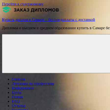
Перейти к содержимому
Купить диплом в Самаре – без предоплаты с доставкой
Дипломы о высшем и среднем образовании купить в Самаре без
Главная
Дипломы по профессиям
Информация
Цены
Гознак
FAQ
Отзывы