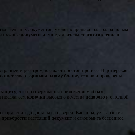
азовательных документов, уходят в прошлое благодаря новым
и нужные
документы
, минуя длительное
изготовление
и
страцией и реестром, вас ждет простой процесс. Партнерская
соответствуют
оригинальному
бланку
гознак и проверены
ю
защиту
, что подтверждается приложением образца.
ы предлагаем
корочки
высокого качества
недорого
и с полной
 оформлении до доставки до дверей. Вас порадует гарантия
ы
приобрести
настоящий
документ
и сэкономить бесценное