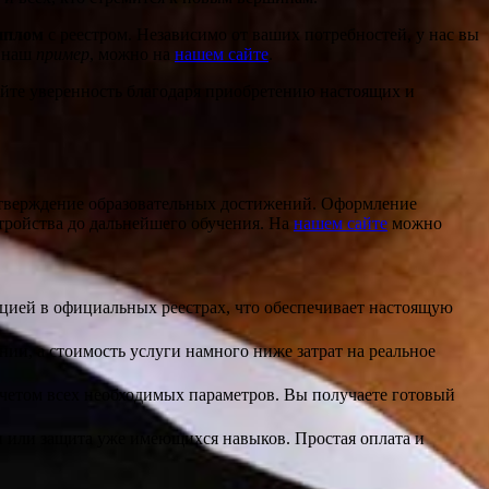
диплом
с реестром. Независимо от ваших потребностей, у нас вы
т наш
пример
, можно на
нашем сайте
.
уйте уверенность благодаря приобретению настоящих и
одтверждение образовательных достижений. Оформление
тройства до дальнейшего обучения. На
нашем сайте
можно
ацией в официальных реестрах, что обеспечивает настоящую
ии, а стоимость услуги намного ниже затрат на реальное
четом всех необходимых параметров. Вы получаете готовый
и или защита уже имеющихся навыков. Простая оплата и