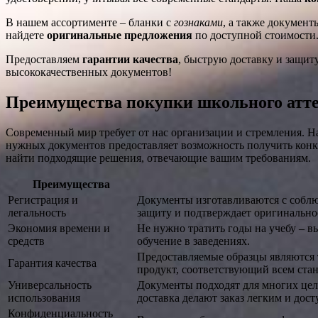
В нашем ассортименте – бланки с
гознаками
, а также докумен
найдете
оригинальные предложения
по доступной стоимости.
Предоставляем
гарантии качества
, быструю доставку и защит
высококачественных документов!
Преимущества покупки школьного атте
Современный мир требует от нас организации и стремления. 
нужных документов предоставляет возможность получить конк
найти подходящие решения, отвечающие вашим требованиям.
Преимущества
Регистрация и
Документы изготавливаются с соблю
легальность
защиту и подтверждает оригинально
Экономия времени и
Не нужно тратить годы на учебу – в
средств
обучение в заведениях.
Предоставляемые образцы являются 
Гарантия качества
продукт, соответствующий всем стан
Универсальность
Документы подходят для многих цел
использования
доставка делают заказ легким и дос
Конфиденциальность