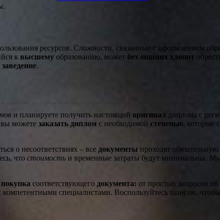
ы
.
ользования ресурсов. Сложности, связанные с оформлением обр
ийся к
высшему
образованию, может
без лишних хлопот
обрест
е
заведение
.
мов
и планируете получить настоящий
оригинал
диплома с реги
ь вы можете
заказать диплом
с необходимой
степенью
, которые 
ться о несоответствиях – все
документы
проходят обязательну
есь, что
стоимость
и временные затраты будут минимальны. М
покупка
соответствующего
документа:
от простых запросов об
ых компетентными специалистами. Воспользуйтесь шансом, чтоб