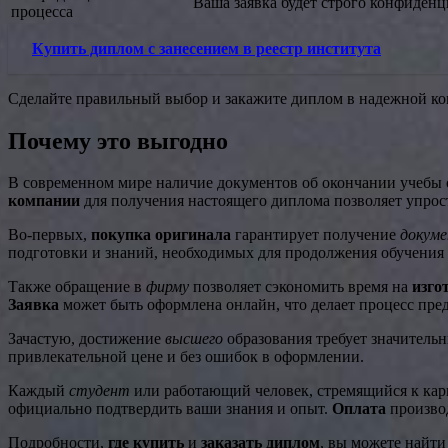
Ваша заявка будет строго конфиденц
процесса
Купить диплом с занесением в реестр института
Сделайте правильный выбор и закажите диплом в надежной ком
Почему это выгодно
В современном мире наличие документов об окончании учебы 
компании
для получения настоящего диплома позволяет упрост
Во-первых,
покупка оригинала
гарантирует получение
докум
подготовки и знаний, необходимых для продолжения обучения
Также обращение в
фирму
позволяет сэкономить время на
изго
Заявка
может быть оформлена онлайн, что делает процесс пре
Зачастую, достижение
высшего
образования требует значительн
привлекательной цене и без ошибок в оформлении.
Каждый
студент
или работающий человек, стремящийся к кар
официально подтвердить ваши знания и опыт.
Оплата
производ
Подробности,
где купить
и
заказать диплом
, вы можете найти