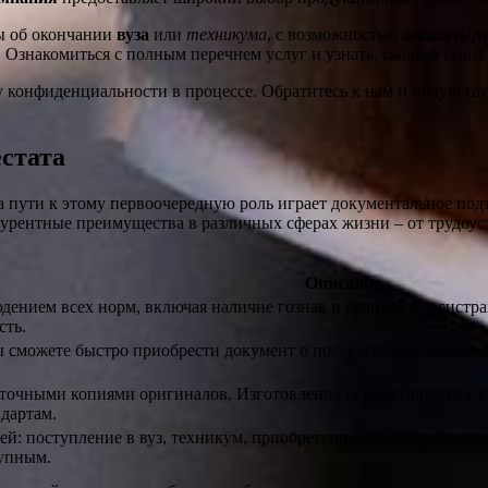
ты об окончании
вуза
или
техникума
, с возможностью
заказать 
 Ознакомиться с полным перечнем услуг и узнать, сколько стои
у конфиденциальности в процессе. Обратитесь к нам и почувств
стата
На пути к этому первоочередную роль играет документальное п
урентные преимущества в различных сферах жизни – от трудоус
Описание
дением всех норм, включая наличие гознак и бланков с регистр
сть.
ы сможете быстро приобрести документ о последующем образован
точными копиями оригиналов. Изготовление осуществляется с у
дартам.
ей: поступление в вуз, техникум, приобретение новой професси
тупным.