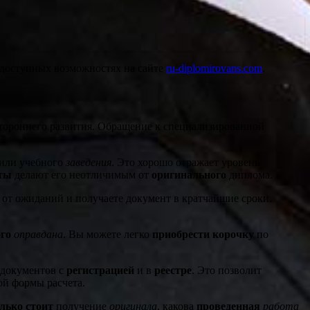
 доступных возможностях на сайте
ru-diplomirovans.com
.
стороннего развития. Обращение к специализированной
или учебного
заведения
. Это хорошо отражает уровень
ты
делают его неотличимым от
оригинального
диплома.
 от ожиданий и получаете документ в кратчайшие сроки.
го
оправдана
. Вы можете легко
приобрести
корочку
по
 документов с
регистрацией
и в
реестре
. Это позволит
й формы расчета.
лько стоит
получение
оригинала
, какова
проведенная
работа