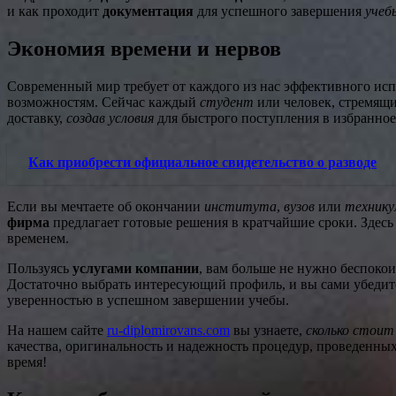
и как проходит
документация
для успешного завершения
учеб
Экономия времени и нервов
Современный мир требует от каждого из нас эффективного исп
возможностям. Сейчас каждый
студент
или человек, стремящ
доставку,
создав условия
для быстрого поступления в избранно
Как приобрести официальное свидетельство о разводе
Если вы мечтаете об окончании
института
,
вузов
или
технику
фирма
предлагает готовые решения в кратчайшие сроки. Здес
временем.
Пользуясь
услугами компании
, вам больше не нужно беспокои
Достаточно выбрать интересующий профиль, и вы сами убедит
уверенностью в успешном завершении учебы.
На нашем сайте
ru-diplomirovans.com
вы узнаете,
сколько стоит
качества, оригинальность и надежность процедур, проведенн
время!