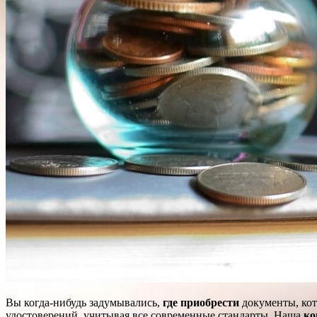
Вы когда-нибудь задумывались,
где приобрести
документы, кот
удостоверений, учитывая все современные стандарты. Наша
ко