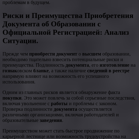
проблемам в будущем.
Риски и Преимущества Приобретения
Документа об Образовании с
Официальной Регистрацией: Анализ
Ситуации.
Прежде чем
приобрести документ
о
высшем
образовании,
необходимо тщательно взвесить потенциальные риски и
преимущества. Подлинность
документа
, его
изготовление
на
гознак
овском
бланке
, а также наличие
сведений в реестре
напрямую влияют на возможность его успешного
использования.
Одним из главных рисков является обнаружение факта
покупки
. Это может повлечь за собой серьезные последствия,
включая увольнение с
работы
и проблемы с законом.
Проверка подлинности
документа
осуществляется
различными организациями, включая работодателей и
образовательные
заведения
.
Преимуществом может стать быстрое продвижение по
карьерной лестнице или возможность трудоустройства на