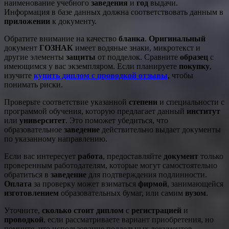
наименование учебного
заведения
и
год
выдачи.
Информация в базе данных должна соответствовать данным в
приложении
к документу.
Обратите внимание на качество
бланка
.
Оригинальный
документ
ГОЗНАК
имеет водяные знаки, микротекст и
другие элементы
защиты
от подделок. Сравните
образец
с
имеющимся у вас экземпляром. Если планируете
покупку
,
изучите
купить диплом с проводкой отзывы
, чтобы
понимать риски.
Проверьте соответствие указанной
степени
и специальности с
программой обучения, которую предлагает данный
институт
или
университет
. Это поможет убедиться, что
образовательное
заведение
действительно выдает документы
по указанному направлению.
Если вас интересует
работа
, предоставляйте
документ
только
проверенным работодателям, которые могут самостоятельно
обратиться в
заведение
для подтверждения подлинности.
Оплата
за проверку может взиматься
фирмой
, занимающейся
изготовлением
образовательных бумаг, или самим
вузом
.
Уточните,
сколько стоит диплом
с
регистрацией
и
проводкой
, если рассматриваете вариант приобретения, но
помните, что использование поддельных документов