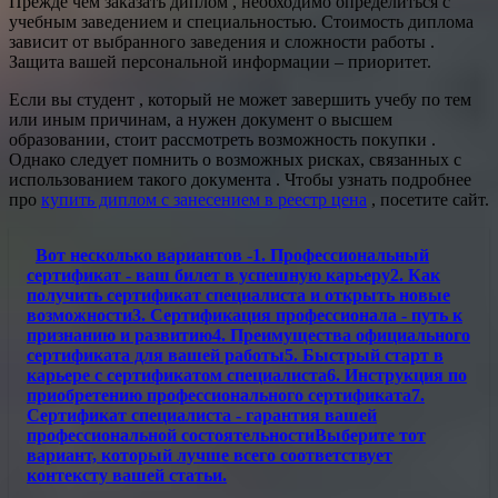
Прежде чем заказать диплом , необходимо определиться с
учебным заведением и специальностью. Стоимость диплома
зависит от выбранного заведения и сложности работы .
Защита вашей персональной информации – приоритет.
Если вы студент , который не может завершить учебу по тем
или иным причинам, а нужен документ о высшем
образовании, стоит рассмотреть возможность покупки .
Однако следует помнить о возможных рисках, связанных с
использованием такого документа . Чтобы узнать подробнее
про
купить диплом с занесением в реестр цена
, посетите сайт.
Вот несколько вариантов -1. Профессиональный
сертификат - ваш билет в успешную карьеру2. Как
получить сертификат специалиста и открыть новые
возможности3. Сертификация профессионала - путь к
признанию и развитию4. Преимущества официального
сертификата для вашей работы5. Быстрый старт в
карьере с сертификатом специалиста6. Инструкция по
приобретению профессионального сертификата7.
Сертификат специалиста - гарантия вашей
профессиональной состоятельностиВыберите тот
вариант, который лучше всего соответствует
контексту вашей статьи.