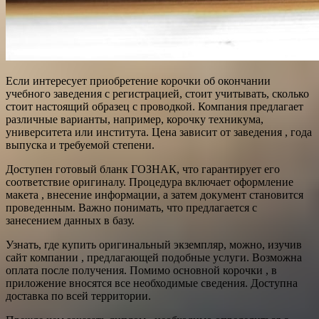
Если интересует приобретение корочки об окончании
учебного заведения с регистрацией, стоит учитывать, сколько
стоит настоящий образец с проводкой. Компания предлагает
различные варианты, например, корочку техникума,
университета или института. Цена зависит от заведения , года
выпуска и требуемой степени.
Доступен готовый бланк ГОЗНАК, что гарантирует его
соответствие оригиналу. Процедура включает оформление
макета , внесение информации, а затем документ становится
проведенным. Важно понимать, что предлагается с
занесением данных в базу.
Узнать, где купить оригинальный экземпляр, можно, изучив
сайт компании , предлагающей подобные услуги. Возможна
оплата после получения. Помимо основной корочки , в
приложение вносятся все необходимые сведения. Доступна
доставка по всей территории.