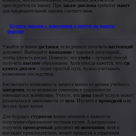
преследуется по закону. При
заказе диплома
требуйте
макет
для предварительной оценки соответствия.
Купить диплом с занесением в реестр на нашем
форуме
Узнайте условия
доставки
, если решите получить
настоящий
документ. Выбирайте
компанию
с хорошей репутацией,
чтобы снизить риски. Помните, что
учеба
– лучший способ
получить
высшее
образование. Хотя иногда кажется, что
где
купить диплом
– более простой путь, нужно учитывать
возможные последствия.
Рассмотрите возможность запроса копии из архива учебного
заведения
, если возникли сомнения в подлинности
имеющегося экземпляра. Учтите, что
цена
такой услуги может
различаться в зависимости от
вуза
. Изучите
с проводкой
или
без нее будет копия.
Для будущих
студентов
важно помнить о важности
получения образования честным путем. Альтернатива –
получить
проведенный
документ
об окончании
, хотя и
выглядит привлекательно, может привести к серьезным