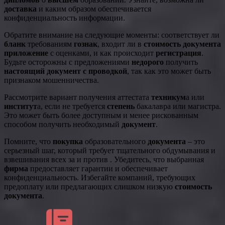
доставка
и каким образом обеспечивается
конфиденциальность информации.
Обратите внимание на следующие моменты: соответствует ли
бланк
требованиям
гознак
, входит ли в
стоимость документа
приложение
с оценками, и как происходит
регистрация
.
Будьте осторожны с предложениями
недорого
получить
настоящий
документ с проводкой
, так как это может быть
признаком мошенничества.
Рассмотрите вариант получения аттестата
техникум
а или
институт
а, если не требуется
степень
бакалавра или магистра.
Это может быть более доступным и менее рискованным
способом получить необходимый
документ
.
Помните, что
покупка
образовательного
документа
– это
серьезный шаг, который требует тщательного обдумывания и
взвешивания всех за и против . Убедитесь, что выбранная
фирма
предоставляет гарантии и обеспечивает
конфиденциальность. Избегайте компаний, требующих
предоплату или предлагающих слишком низкую
стоимость
документа
.