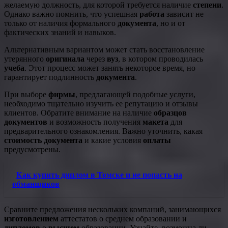
желаемую должность, для которой требуется наличие
степени
.
Однако важно помнить, что успешная
работа
зависит не
только от наличия формального
документа
, но и от
фактических знаний и навыков.
Альтернативным вариантом может стать восстановление
утерянного
оригинала
через
вуз
, в котором проводилась
учеба
. Этот процесс может занять некоторое время, но
гарантирует подлинность
документа
.
При выборе
фирмы
, предлагающей подобные услуги,
необходимо тщательно изучить ее репутацию и отзывы
клиентов. Обратите внимание на наличие
образцов
документов
и возможность получения
макета
для
предварительного ознакомления. Важно уточнить, какая
стоимость документа
и какие условия
оплаты
предусмотрены.
Как купить диплом в Томске и не попасть на
обманщиков
Сравните предложения нескольких компаний, занимающихся
изготовлением
аттестатов о среднем образовании и
дипломов
о
высшем
образовании. Узнайте, возможна ли