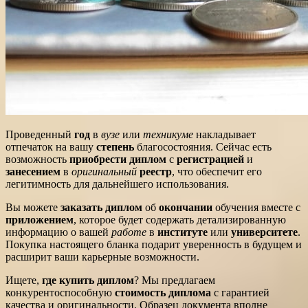
Проведенный
год
в
вузе
или
техникуме
накладывает
отпечаток на вашу
степень
благосостояния. Сейчас есть
возможность
приобрести диплом
с
регистрацией
и
занесением
в
оригинальный
реестр
, что обеспечит его
легитимность для дальнейшего использования.
Вы можете
заказать диплом
об
окончании
обучения вместе с
приложением
, которое будет содержать детализированную
информацию о вашей
работе
в
институте
или
университете
.
Покупка настоящего бланка подарит уверенность в будущем и
расширит ваши карьерные возможности.
Ищете,
где купить диплом
? Мы предлагаем
конкурентоспособную
стоимость диплома
с гарантией
качества и оригинальности. Образец документа вполне