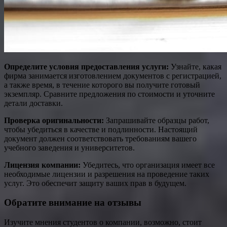
Определите условия предоставления услуги:
Узнайте, какая
фирма занимается изготовлением документов с регистрацией,
а также время, в течение которого вы получите готовый
экземпляр. Сравните предложения по стоимости и уточните
детали доставки.
Проверка оригинальности:
Запрашивайте образцы работ,
чтобы убедиться в качестве и подлинности. Настоящий
документ должен соответствовать требованиям вашего
учебного заведения и университетов.
Лицензия компании:
Убедитесь, что организация имеет все
необходимые лицензии и разрешения на проведение таких
услуг. Это обеспечит защиту ваших прав в будущем.
Обратите внимание на отзывы
Изучите мнения студентов о компании, возможно, стоит