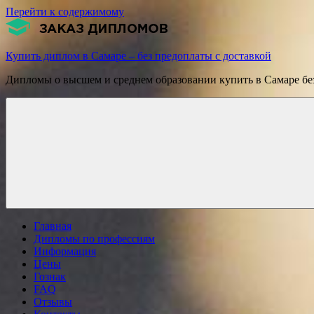
Перейти к содержимому
Купить диплом в Самаре – без предоплаты с доставкой
Дипломы о высшем и среднем образовании купить в Самаре без
Главная
Дипломы по профессиям
Информация
Цены
Гознак
FAQ
Отзывы