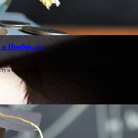
 в Ноябрьске
сту и многочисленным карьерным возможностям. Лучшие перспе