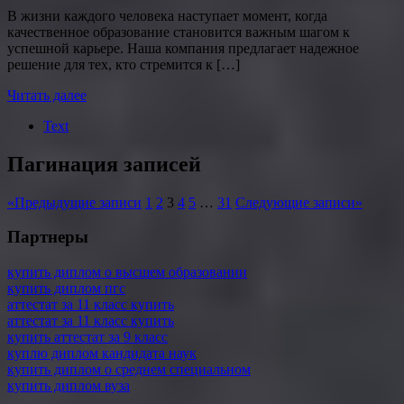
В жизни каждого человека наступает момент, когда
качественное образование становится важным шагом к
успешной карьере. Наша компания предлагает надежное
решение для тех, кто стремится к […]
Читать далее
Text
Пагинация записей
«
Предыдущие записи
1
2
3
4
5
…
31
Следующие записи
»
Партнеры
купить диплом о высшем образовании
купить диплом пгс
аттестат за 11 класс купить
аттестат за 11 класс купить
купить аттестат за 9 класс
куплю диплом кандидата наук
купить диплом о среднем специальном
купить диплом вуза